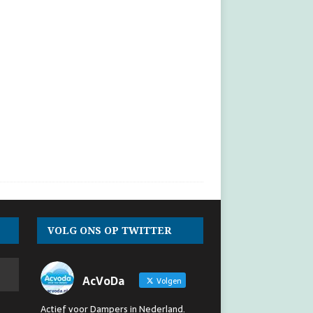
VOLG ONS OP TWITTER
AcVoDa
Volgen
Actief voor Dampers in Nederland.