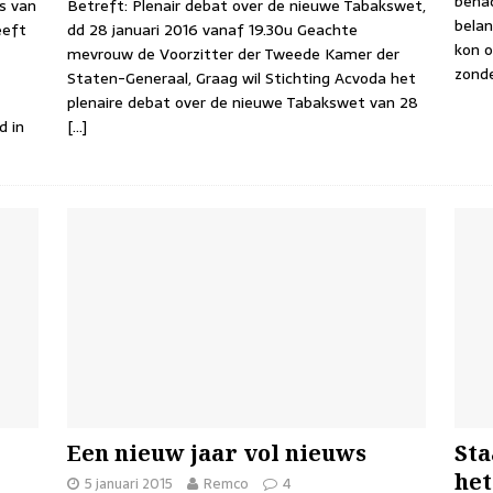
bena
s van
Betreft: Plenair debat over de nieuwe Tabakswet,
belan
eeft
dd 28 januari 2016 vanaf 19.30u Geachte
kon 
mevrouw de Voorzitter der Tweede Kamer der
zonde
Staten-Generaal, Graag wil Stichting Acvoda het
plenaire debat over de nieuwe Tabakswet van 28
d in
[…]
Een nieuw jaar vol nieuws
Sta
het
5 januari 2015
Remco
4