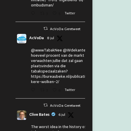
ombudsman/
3
5
Twitter
AcVoDa Geretweet
AcVoDa
8 jul
@wwwTabakNee @Wdekanter En
hoeveel procent van de markt
verwachten jullie dat zal gaan
plaatsvinden via die
tabakspeciaalzaken?
https://bureaubeke.nl/publicaties/don
kere-wolken-2/
3
6
Twitter
AcVoDa Geretweet
Clive Bates
6 jul
The worst idea in the history of