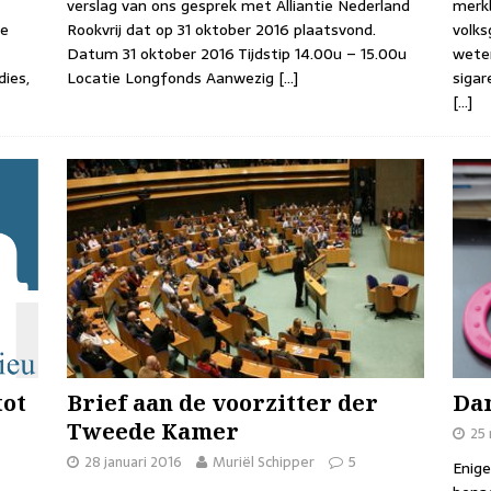
verslag van ons gesprek met Alliantie Nederland
merkb
le
Rookvrij dat op 31 oktober 2016 plaatsvond.
volks
Datum 31 oktober 2016 Tijdstip 14.00u – 15.00u
weten
ies,
Locatie Longfonds Aanwezig
[…]
sigar
[…]
tot
Brief aan de voorzitter der
Da
Tweede Kamer
25 
28 januari 2016
Muriël Schipper
5
Enige