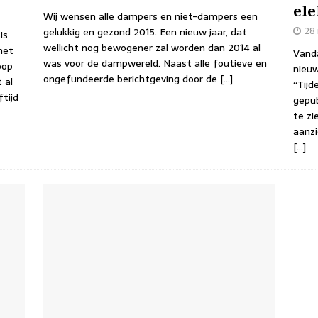
ele
Wij wensen alle dampers en niet-dampers een
28
gelukkig en gezond 2015. Een nieuw jaar, dat
is
wellicht nog bewogener zal worden dan 2014 al
het
Vanda
was voor de dampwereld. Naast alle foutieve en
oop
nieu
ongefundeerde berichtgeving door de
[…]
 al
“Tijd
tijd
gepub
te zi
aanzi
[…]