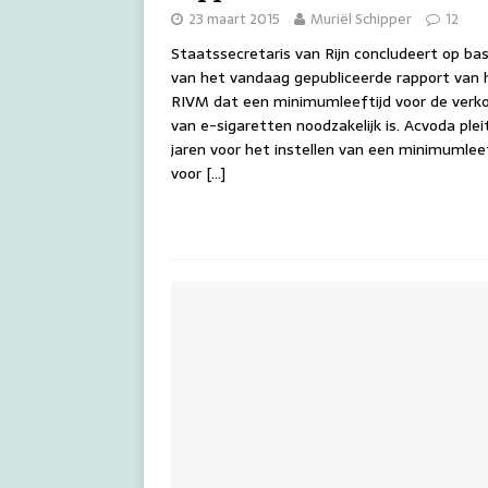
23 maart 2015
Muriël Schipper
12
Staatssecretaris van Rijn concludeert op bas
van het vandaag gepubliceerde rapport van 
RIVM dat een minimumleeftijd voor de verk
van e-sigaretten noodzakelijk is. Acvoda pleit
jaren voor het instellen van een minimumleef
voor
[…]