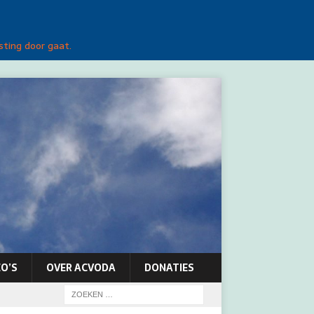
sting door gaat.
O’S
OVER ACVODA
DONATIES