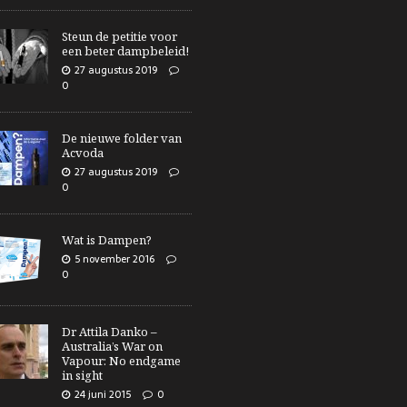
Steun de petitie voor
een beter dampbeleid!
27 augustus 2019
0
De nieuwe folder van
Acvoda
27 augustus 2019
0
Wat is Dampen?
5 november 2016
0
Dr Attila Danko –
Australia’s War on
Vapour: No endgame
in sight
24 juni 2015
0