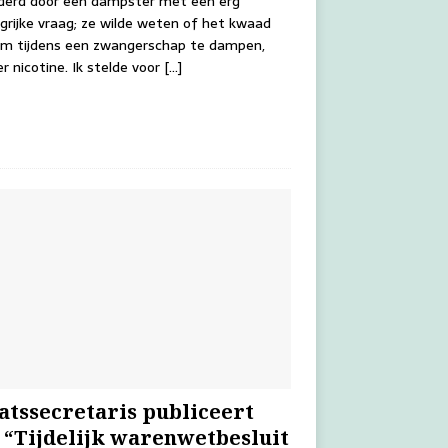
derd door een dampster met een erg
grijke vraag; ze wilde weten of het kwaad
om tijdens een zwangerschap te dampen,
r nicotine. Ik stelde voor
[…]
atssecretaris publiceert
 “Tijdelijk warenwetbesluit