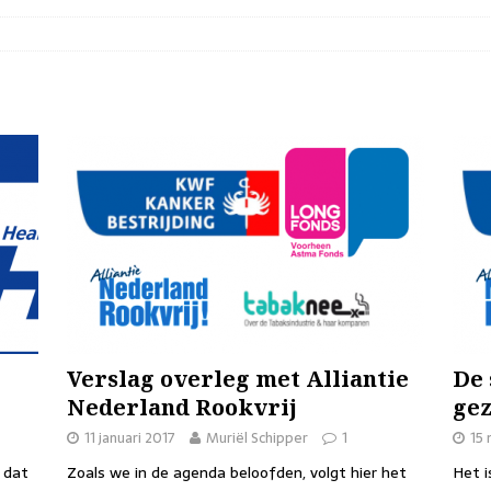
Verslag overleg met Alliantie
De 
Nederland Rookvrij
gez
11 januari 2017
Muriël Schipper
1
15
 dat
Zoals we in de agenda beloofden, volgt hier het
Het i