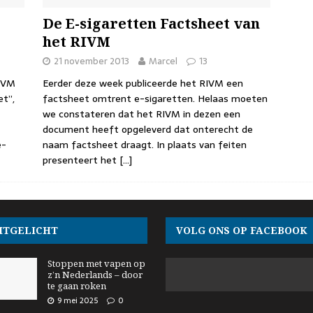
De E-sigaretten Factsheet van
het RIVM
21 november 2013
Marcel
13
RIVM
Eerder deze week publiceerde het RIVM een
t”,
factsheet omtrent e-sigaretten. Helaas moeten
we constateren dat het RIVM in dezen een
document heeft opgeleverd dat onterecht de
e-
naam factsheet draagt. In plaats van feiten
presenteert het
[…]
ITGELICHT
VOLG ONS OP FACEBOOK
Stoppen met vapen op
z’n Nederlands – door
te gaan roken
9 mei 2025
0