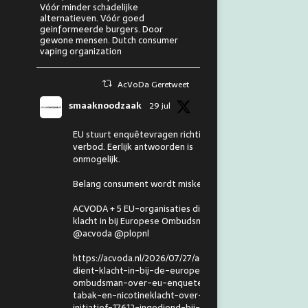
Vóór minder schadelijke
alternatieven. Vóór goed
geinformeerde burgers. Door
gewone mensen. Dutch consumer
vaping organization
AcVoDa Geretweet
smaaknoodzaak
29 jul
EU stuurt enquêtevragen richting
verbod. Eerlijk antwoorden is
onmogelijk.
Belang consument wordt miskend.
ACVODA + 5 EU-organisaties dienen
klacht in bij Europese Ombudsman.
@acvoda @plopnl
https://acvoda.nl/2026/07/27/acvoda-
dient-klacht-in-bij-de-europese-
ombudsman-over-eu-enquete-
tabak-en-nicotineklacht-over-eu-
initiatief-17612-ingediend-bij-de-