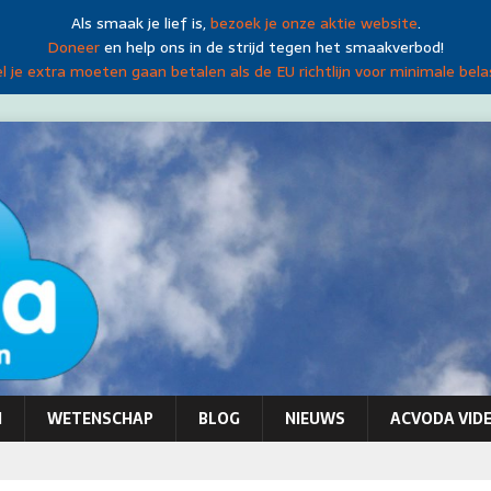
Als smaak je lief is,
bezoek je onze aktie website
.
Doneer
en help ons in de strijd tegen het smaakverbod!
 je extra moeten gaan betalen als de EU richtlijn voor minimale bela
N
WETENSCHAP
BLOG
NIEUWS
ACVODA VIDE