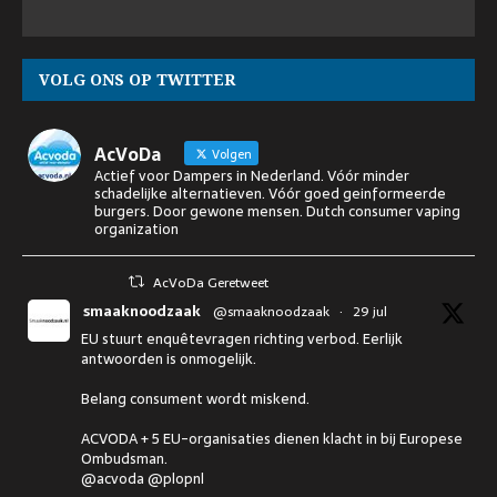
VOLG ONS OP TWITTER
AcVoDa
Volgen
Actief voor Dampers in Nederland. Vóór minder
schadelijke alternatieven. Vóór goed geinformeerde
burgers. Door gewone mensen. Dutch consumer vaping
organization
AcVoDa Geretweet
smaaknoodzaak
@smaaknoodzaak
·
29 jul
EU stuurt enquêtevragen richting verbod. Eerlijk
antwoorden is onmogelijk.
Belang consument wordt miskend.
ACVODA + 5 EU-organisaties dienen klacht in bij Europese
Ombudsman.
@acvoda @plopnl