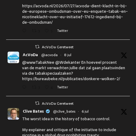
https://acvoda.nl/2026/07/27/acvoda-dient-klacht-in-bij-
de-europese-ombudsman-over-eu-enquete-tabak-en-
nicotineklacht-over-eu-initiatief-17612-ingediend-bij-
de-ombudsman/
3
5
Twitter
AcVoDa Geretweet
AcVoDa
@acvoda
·
8 jul
@wwwTabakNee @Wdekanter En hoeveel procent
van de markt verwachten jullie dat zal gaan plaatsvinden
via die tabakspeciaalzaken?
https://bureaubeke.nl/publicaties/donkere-wolken-2/
3
6
Twitter
AcVoDa Geretweet
Clive Bates
@clive_bates
·
6 jul
The worst idea in the history of tobacco control.
My explainer and critique of the initiative to include
nicotine in a global drug prohibition treaty: