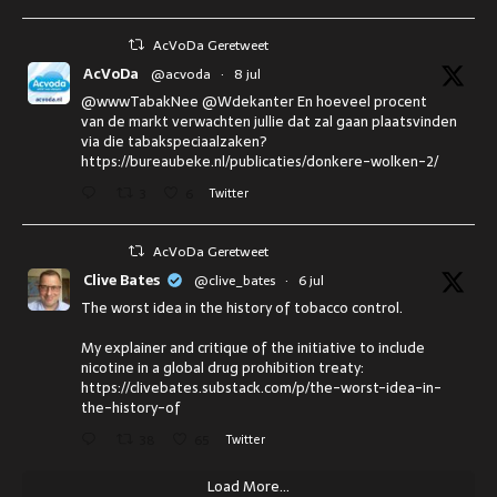
AcVoDa Geretweet
AcVoDa
@acvoda
·
8 jul
@wwwTabakNee @Wdekanter En hoeveel procent
van de markt verwachten jullie dat zal gaan plaatsvinden
via die tabakspeciaalzaken?
https://bureaubeke.nl/publicaties/donkere-wolken-2/
3
6
Twitter
AcVoDa Geretweet
Clive Bates
@clive_bates
·
6 jul
The worst idea in the history of tobacco control.
My explainer and critique of the initiative to include
nicotine in a global drug prohibition treaty:
https://clivebates.substack.com/p/the-worst-idea-in-
the-history-of
38
65
Twitter
Load More...