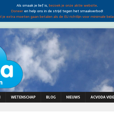
Als smaak je lief is,
bezoek je onze aktie website
.
Doneer
en help ons in de strijd tegen het smaakverbod!
 je extra moeten gaan betalen als de EU richtlijn voor minimale bela
N
WETENSCHAP
BLOG
NIEUWS
ACVODA VIDE