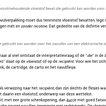
 nicotinehoudende vloeistof bevat die gebruikt kan worden voor h
navulverpakking moet dus tenminste vloeistof bevatten; lege 
ingen mét en
zonder nicotine
. Dat gedeelte van de defintie ve
ie gebruikt kan worden voor het navullen van een elektronische si
, maar al snel ontstaat de interpretatievraag of de “
die
” in de 
t;
” slaat op de
vloeistof
, of op de
recipiënt
. Voor wie het zic
k, de cartridge, de carto en het navulflesje.
ls verwijzing naar het
recipiënt
, dan zijn slechts de flesjes 
 daarin een vloeistof, onderwerp van deze wettekst.
s zit, met een grote schenkopening, dan
kun
je met goed fatso
che sigaret navullen, tenminste niet rechtstreeks. De vloeisto