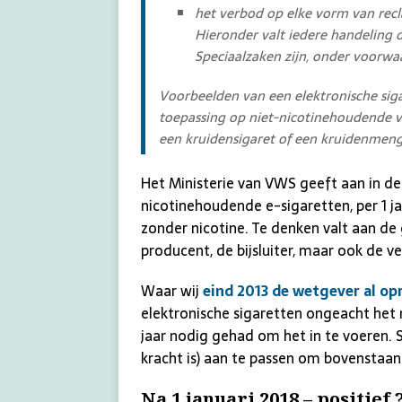
het verbod op elke vorm van rec
Hieronder valt iedere handeling 
Speciaalzaken zijn, onder voorwa
Voorbeelden van een elektronische sigar
toepassing op niet-nicotinehoudende v
een kruidensigaret of een kruidenmeng
Het Ministerie van VWS geeft aan in de 
nicotinehoudende e-sigaretten, per 1 j
zonder nicotine. Te denken valt aan d
producent, de bijsluiter, maar ook de v
Waar wij
eind 2013 de wetgever al op
elektronische sigaretten ongeacht het 
jaar nodig gehad om het in te voeren. S
kracht is) aan te passen om bovenstaand
Na 1 januari 2018 – positief 