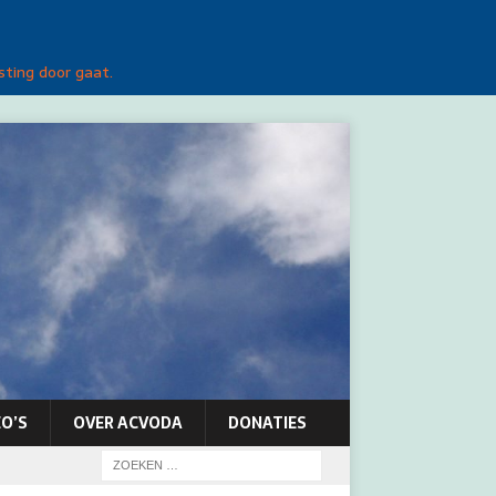
sting door gaat.
O’S
OVER ACVODA
DONATIES