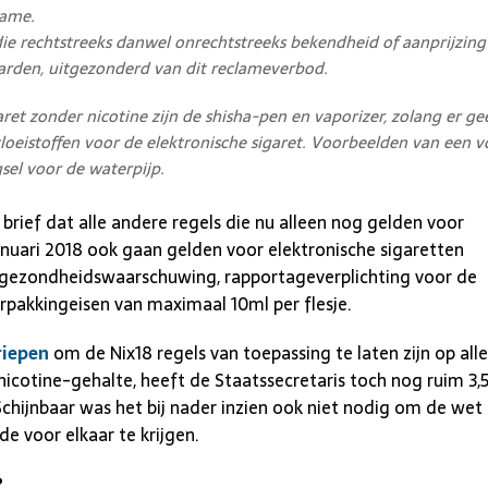
lame.
die rechtstreeks danwel onrechtstreeks bekendheid of aanprijzing
arden, uitgezonderd van dit reclameverbod.
et zonder nicotine zijn de shisha-pen en vaporizer, zolang er geen
loeistoffen voor de elektronische sigaret. Voorbeelden van een 
sel voor de waterpijp.
brief dat alle andere regels die nu alleen nog gelden voor
anuari 2018 ook gaan gelden voor elektronische sigaretten
e gezondheidswaarschuwing, rapportageverplichting voor de
erpakkingeisen van maximaal 10ml per flesje.
riepen
om de Nix18 regels van toepassing te laten zijn op alle
nicotine-gehalte, heeft de Staatssecretaris toch nog ruim 3,
chijnbaar was het bij nader inzien ook niet nodig om de wet 
e voor elkaar te krijgen.
?