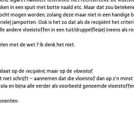
en in een spuit met botte naald etc. Maar dat zou beteken
rkocht mogen worden, zolang deze maar niet in een handige b
eriele) jampotten. Ook is het zo dat als de recipiënt het crite
lle andere vloeistoffen in een tuit/druppelflesje) ineens als
len met de wet ? Ik denk het niet.
slaat op de
recipiënt
, maar op de
vloeistof.
 niet schrijft – aannemen dat die vloeistof dan op z’n minst
cola en bijna alle eerder als voorbeeld genoemde vloeistoffe
onenten: