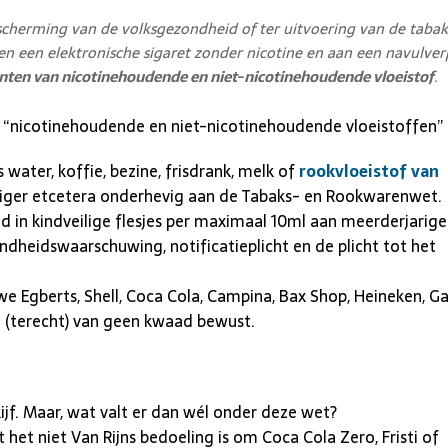
escherming van de volksgezondheid of ter uitvoering van de tabak
en een elektronische sigaret zonder nicotine en aan een navulver
nten van nicotinehoudende en niet-nicotinehoudende vloeistof
.
tie “nicotinehoudende en niet-nicotinehoudende vloeistoffen
s water, koffie, bezine, frisdrank, melk of
rookvloeistof van
iniger etcetera onderhevig aan de Tabaks- en Rookwarenwet.
d in kindveilige flesjes per maximaal 10ml aan meerderjarig
eidswaarschuwing, notificatieplicht en de plicht tot het
we Egberts, Shell, Coca Cola, Campina, Bax Shop, Heineken, Ga
val (terecht) van geen kwaad bewust.
kijf. Maar, wat valt er dan wél onder deze wet?
 niet Van Rijns bedoeling is om Coca Cola Zero, Fristi of