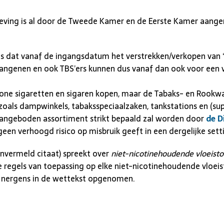
geving is al door de Tweede Kamer en de Eerste Kamer aan
 is dat vanaf de ingangsdatum het verstrekken/verkopen van “
vangenen en ook TBS’ers kunnen dus vanaf dan ook voor een v
ne sigaretten en sigaren kopen, maar de Tabaks- en Rookwar
zoals dampwinkels, tabaksspeciaalzaken, tankstations en (s
angeboden assortiment strikt bepaald zal worden door
de D
en verhoogd risico op misbruik geeft in een dergelijke sett
envermeld citaat) spreekt over
niet-nicotinehoudende vloeist
 de regels van toepassing op elke niet-nicotinehoudende vloeis
jk nergens in de wettekst opgenomen.