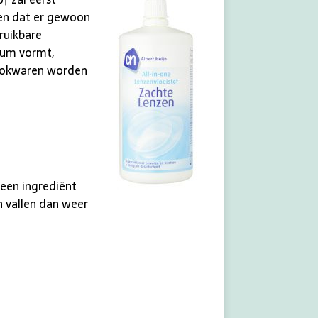
en dat er gewoon
ruikbare
rium vormt,
 rookwaren worden
 een ingrediënt
n vallen dan weer