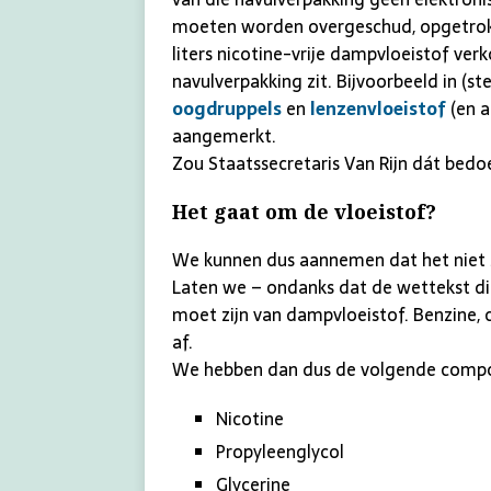
moeten worden overgeschud, opgetrokk
liters nicotine-vrije dampvloeistof ve
navulverpakking zit. Bijvoorbeeld in (st
oogdruppels
en
lenzenvloeistof
(en a
aangemerkt.
Zou Staatssecretaris Van Rijn dát bedoe
Het gaat om de vloeistof?
We kunnen dus aannemen dat het niet 
Laten we – ondanks dat de wettekst dit
moet zijn van dampvloeistof. Benzine, 
af.
We hebben dan dus de volgende comp
Nicotine
Propyleenglycol
Glycerine