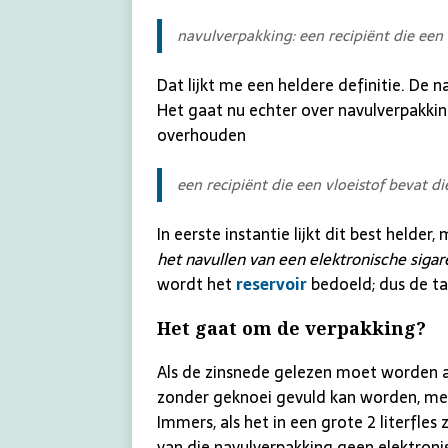
navulverpakking:
een recipiënt die een
Dat lijkt me een heldere definitie. De 
Het gaat nu echter over navulverpakk
overhouden
een recipiënt die een vloeistof bevat d
In eerste instantie lijkt dit best helder
het navullen van een elektronische sigare
wordt het
reservoir
bedoeld; dus de tan
Het gaat om de verpakking?
Als de zinsnede gelezen moet worden a
zonder geknoei gevuld kan worden, met
Immers, als het in een grote 2 literfle
van die navulverpakking geen elektronis