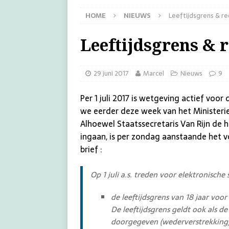
HOME
NIEUWS
Leeftijdsgrens & rec
Leeftijdsgrens & r
29 juni 2017
Marcel
Nieuws
9
Per 1 juli 2017 is wetgeving actief voo
we eerder deze week van het Ministerie
Alhoewel Staatssecretaris Van Rijn de h
ingaan, is per zondag aanstaande het v
brief :
Op 1 juli a.s. treden voor elektronisc
de leeftijdsgrens van 18 jaar vo
De leeftijdsgrens geldt ook als d
doorgegeven (wederverstrekking)