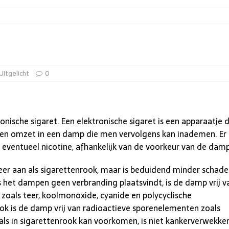
UItgelicht
0
nische sigaret. Een elektronische sigaret is een apparaatje 
fen omzet in een damp die men vervolgens kan inademen. Er
 eventueel nicotine, afhankelijk van de voorkeur van de damp
r aan als sigarettenrook, maar is beduidend minder schadel
 het dampen geen verbranding plaatsvindt, is de damp vrij v
 zoals teer, koolmonoxide, cyanide en polycyclische
ok is de damp vrij van radioactieve sporenelementen zoals
als in sigarettenrook kan voorkomen, is niet kankerverwekke