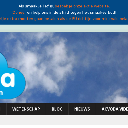
Als smaak je lief is,
bezoek je onze aktie website
.
Doneer
en help ons in de strijd tegen het smaakverbod!
 je extra moeten gaan betalen als de EU richtlijn voor minimale bela
N
WETENSCHAP
BLOG
NIEUWS
ACVODA VIDE