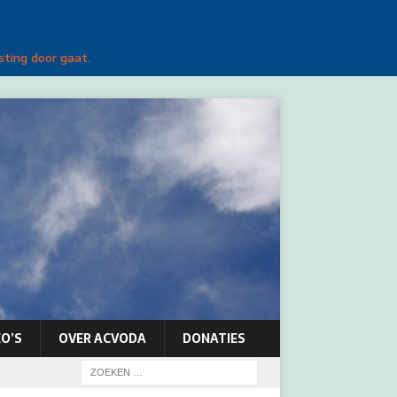
sting door gaat.
O’S
OVER ACVODA
DONATIES