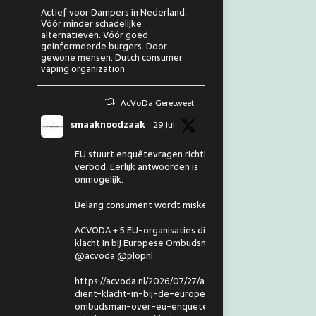
Actief voor Dampers in Nederland.
Vóór minder schadelijke
alternatieven. Vóór goed
geinformeerde burgers. Door
gewone mensen. Dutch consumer
vaping organization
AcVoDa Geretweet
smaaknoodzaak
29 jul
EU stuurt enquêtevragen richting
verbod. Eerlijk antwoorden is
onmogelijk.
Belang consument wordt miskend.
ACVODA + 5 EU-organisaties dienen
klacht in bij Europese Ombudsman.
@acvoda @plopnl
https://acvoda.nl/2026/07/27/acvoda-
dient-klacht-in-bij-de-europese-
ombudsman-over-eu-enquete-