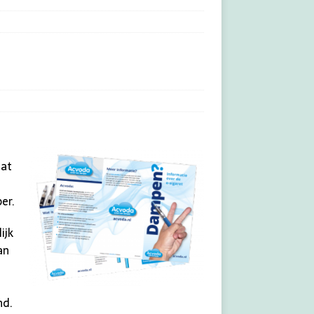
dat
er.
ijk
an
nd.