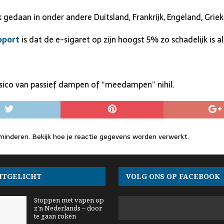
k gedaan in onder andere Duitsland, Frankrijk, Engeland, Gri
apport
is dat de e-sigaret op zijn hoogst 5% zo schadelijk is a
isico van passief dampen of “meedampen” nihil.
rminderen.
Bekijk hoe je reactie gegevens worden verwerkt
.
ITGELICHT
VOLG ONS OP FACEBOOK
Stoppen met vapen op
z’n Nederlands – door
te gaan roken