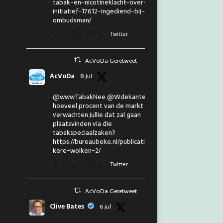
tabak-en-nicotineklacht-over-eu-
initiatief-17612-ingediend-bij-de-
ombudsman/
3
5
Twitter
AcVoDa Geretweet
AcVoDa
8 jul
@wwwTabakNee @Wdekanter En
hoeveel procent van de markt
verwachten jullie dat zal gaan
plaatsvinden via die
tabakspeciaalzaken?
https://bureaubeke.nl/publicaties/don
kere-wolken-2/
3
6
Twitter
AcVoDa Geretweet
Clive Bates
6 jul