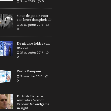
9 mei 2025
0
Steun de petitie voor
een beter dampbeleid!
27 augustus 2019
0
De nieuwe folder van
Acvoda
27 augustus 2019
0
Wat is Dampen?
5 november 2016
0
Dr Attila Danko –
Australia’s War on
Vapour: No endgame
in sight