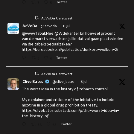
3
5
Twitter
AcVoDa Geretweet
AcVoDa
@acvoda
·
8 jul
@wwwTabakNee @Wdekanter En hoeveel procent
van de markt verwachten jullie dat zal gaan plaatsvinden
via die tabakspeciaalzaken?
https://bureaubeke.nl/publicaties/donkere-wolken-2/
3
6
Twitter
AcVoDa Geretweet
Clive Bates
@clive_bates
·
6 jul
The worst idea in the history of tobacco control.
My explainer and critique of the initiative to include
nicotine in a global drug prohibition treaty:
https://clivebates.substack.com/p/the-worst-idea-in-
the-history-of
38
65
Twitter