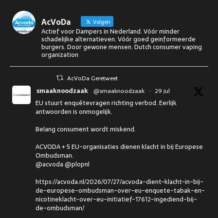
AcVoDa
Volgen
Actief voor Dampers in Nederland. Vóór minder
schadelijke alternatieven. Vóór goed geinformeerde
burgers. Door gewone mensen. Dutch consumer vaping
organization
AcVoDa Geretweet
smaaknoodzaak
@smaaknoodzaak
·
29 jul
EU stuurt enquêtevragen richting verbod. Eerlijk
antwoorden is onmogelijk.
Belang consument wordt miskend.
ACVODA + 5 EU-organisaties dienen klacht in bij Europese
Ombudsman.
@acvoda @plopnl
https://acvoda.nl/2026/07/27/acvoda-dient-klacht-in-bij-
de-europese-ombudsman-over-eu-enquete-tabak-en-
nicotineklacht-over-eu-initiatief-17612-ingediend-bij-
de-ombudsman/