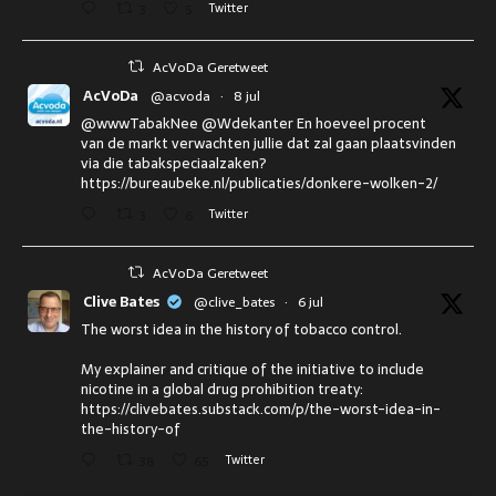
3
5
Twitter
AcVoDa Geretweet
AcVoDa
@acvoda
·
8 jul
@wwwTabakNee @Wdekanter En hoeveel procent
van de markt verwachten jullie dat zal gaan plaatsvinden
via die tabakspeciaalzaken?
https://bureaubeke.nl/publicaties/donkere-wolken-2/
3
6
Twitter
AcVoDa Geretweet
Clive Bates
@clive_bates
·
6 jul
The worst idea in the history of tobacco control.
My explainer and critique of the initiative to include
nicotine in a global drug prohibition treaty:
https://clivebates.substack.com/p/the-worst-idea-in-
the-history-of
38
65
Twitter