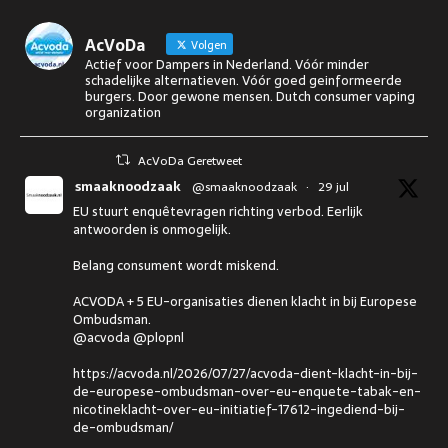
AcVoDa
Volgen
Actief voor Dampers in Nederland. Vóór minder
schadelijke alternatieven. Vóór goed geinformeerde
burgers. Door gewone mensen. Dutch consumer vaping
organization
AcVoDa Geretweet
smaaknoodzaak
@smaaknoodzaak
·
29 jul
EU stuurt enquêtevragen richting verbod. Eerlijk
antwoorden is onmogelijk.
Belang consument wordt miskend.
ACVODA + 5 EU-organisaties dienen klacht in bij Europese
Ombudsman.
@acvoda @plopnl
https://acvoda.nl/2026/07/27/acvoda-dient-klacht-in-bij-
de-europese-ombudsman-over-eu-enquete-tabak-en-
nicotineklacht-over-eu-initiatief-17612-ingediend-bij-
de-ombudsman/