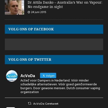
Dr Attila Danko – Australia’s War on Vapour:
No endgame in sight
24 juni 2015
VOLG ONS OP FACEBOOK
VOLG ONS OP TWITTER
AcVoDa
Volgen
Actief voor Dampers in Nederland. Vóór minder
schadelijke alternatieven. Vóór goed geinformeerde
burgers. Door gewone mensen. Dutch consumer vaping
organization
AcVoDa Geretweet