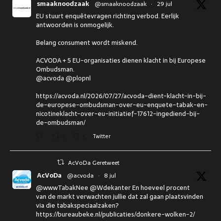
smaaknoodzaak
@smaaknoodzaak
·
29 jul
EU stuurt enquêtevragen richting verbod. Eerlijk
antwoorden is onmogelijk.
Belang consument wordt miskend.
ACVODA + 5 EU-organisaties dienen klacht in bij Europese
Ombudsman.
@acvoda @plopnl
https://acvoda.nl/2026/07/27/acvoda-dient-klacht-in-bij-
de-europese-ombudsman-over-eu-enquete-tabak-en-
nicotineklacht-over-eu-initiatief-17612-ingediend-bij-
de-ombudsman/
3
5
Twitter
AcVoDa Geretweet
AcVoDa
@acvoda
·
8 jul
@wwwTabakNee @Wdekanter En hoeveel procent
van de markt verwachten jullie dat zal gaan plaatsvinden
via die tabakspeciaalzaken?
https://bureaubeke.nl/publicaties/donkere-wolken-2/