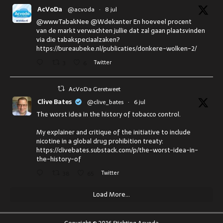
AcVoDa
@acvoda
·
8 jul
@wwwTabakNee @Wdekanter En hoeveel procent
van de markt verwachten jullie dat zal gaan plaatsvinden
via die tabakspeciaalzaken?
https://bureaubeke.nl/publicaties/donkere-wolken-2/
3
6
Twitter
AcVoDa Geretweet
Clive Bates
@clive_bates
·
6 jul
The worst idea in the history of tobacco control.
My explainer and critique of the initiative to include
nicotine in a global drug prohibition treaty:
https://clivebates.substack.com/p/the-worst-idea-in-
the-history-of
38
65
Twitter
Load More...