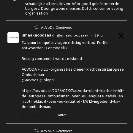
schadelijke alternatieven. Vóór goed geinformeerde
burgers. Door gewone mensen. Dutch consumer vaping
organization
AcVoDa Geretweet
smaaknoodzaak
@smaaknoodzaak
·
29 jul
EU stuurt enquêtevragen richting verbod. Eerlijk
antwoorden is onmogelijk.
Belang consument wordt miskend.
ACVODA + 5 EU-organisaties dienen klacht in bij Europese
Ombudsman.
@acvoda @plopnl
https://acvoda.nl/2026/07/27/acvoda-dient-klacht-in-bij-
de-europese-ombudsman-over-eu-enquete-tabak-en-
nicotineklacht-over-eu-initiatief-17612-ingediend-bij-
de-ombudsman/
3
5
Twitter
AcVoDa Geretweet