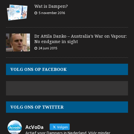
Wat is Dampen?
5 november 2016
Dr Attila Danko – Australia’s War on Vapour:
No endgame in sight
24 juni 2015
VOLG ONS OP FACEBOOK
VOLG ONS OP TWITTER
AcVoDa
Volgen
Actief voor Dampers in Nederland. Vóór minder