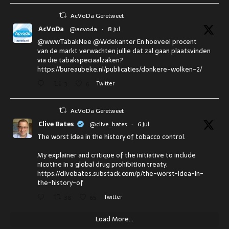
AcVoDa Geretweet
AcVoDa
@acvoda
·
8 jul
@wwwTabakNee @Wdekanter En hoeveel procent
van de markt verwachten jullie dat zal gaan plaatsvinden
via die tabakspeciaalzaken?
https://bureaubeke.nl/publicaties/donkere-wolken-2/
3
6
Twitter
AcVoDa Geretweet
Clive Bates
@clive_bates
·
6 jul
The worst idea in the history of tobacco control.
My explainer and critique of the initiative to include
nicotine in a global drug prohibition treaty:
https://clivebates.substack.com/p/the-worst-idea-in-
the-history-of
38
65
Twitter
Load More...