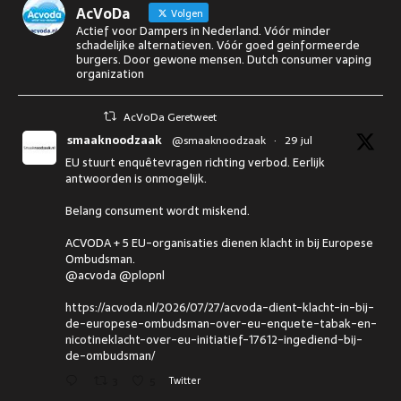
AcVoDa
Volgen
Actief voor Dampers in Nederland. Vóór minder
schadelijke alternatieven. Vóór goed geinformeerde
burgers. Door gewone mensen. Dutch consumer vaping
organization
AcVoDa Geretweet
smaaknoodzaak
@smaaknoodzaak
·
29 jul
EU stuurt enquêtevragen richting verbod. Eerlijk
antwoorden is onmogelijk.
Belang consument wordt miskend.
ACVODA + 5 EU-organisaties dienen klacht in bij Europese
Ombudsman.
@acvoda @plopnl
https://acvoda.nl/2026/07/27/acvoda-dient-klacht-in-bij-
de-europese-ombudsman-over-eu-enquete-tabak-en-
nicotineklacht-over-eu-initiatief-17612-ingediend-bij-
de-ombudsman/
3
5
Twitter