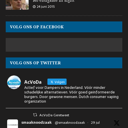
No endgame in sight
24 juni 2015
VOLG ONS OP FACEBOOK
VOLG ONS OP TWITTER
AcVoDa
Volgen
Actief voor Dampers in Nederland. Vóór minder
schadelijke alternatieven. Vóór goed geinformeerde
burgers. Door gewone mensen. Dutch consumer vaping
organization
AcVoDa Geretweet
smaaknoodzaak
@smaaknoodzaak
·
29 jul