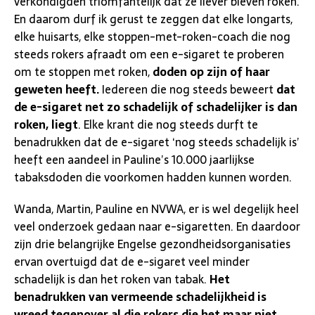
verkondigden triomfantelijk dat ze liever bleven roken.
En daarom durf ik gerust te zeggen dat elke longarts,
elke huisarts, elke stoppen-met-roken-coach die nog
steeds rokers afraadt om een e-sigaret te proberen
om te stoppen met roken,
doden op zijn of haar
geweten heeft.
Iedereen die nog steeds beweert
dat
de e-sigaret net zo schadelijk of schadelijker is dan
roken, liegt
. Elke krant die nog steeds durft te
benadrukken dat de e-sigaret ‘nog steeds schadelijk is’
heeft een aandeel in Pauline’s 10.000 jaarlijkse
tabaksdoden die voorkomen hadden kunnen worden.
Wanda, Martin, Pauline en NVWA, er is wel degelijk heel
veel onderzoek gedaan naar e-sigaretten. En daardoor
zijn drie belangrijke Engelse gezondheidsorganisaties
ervan overtuigd dat de e-sigaret veel minder
schadelijk is dan het roken van tabak.
Het
benadrukken van vermeende schadelijkheid is
wreed tegenover al die rokers die het maar niet