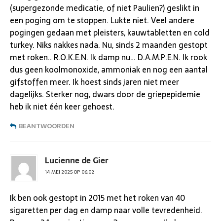
(supergezonde medicatie, of niet Paulien?) geslikt in
een poging om te stoppen. Lukte niet. Veel andere
pogingen gedaan met pleisters, kauwtabletten en cold
turkey. Niks nakkes nada. Nu, sinds 2 maanden gestopt
met roken.. R.O.K.E.N. Ik damp nu… D.A.M.P.E.N. Ik rook
dus geen koolmonoxide, ammoniak en nog een aantal
gifstoffen meer. Ik hoest sinds jaren niet meer
dagelijks. Sterker nog, dwars door de griepepidemie
heb ik niet één keer gehoest.
BEANTWOORDEN
Lucienne de Gier
14 MEI 2025 OP 06:02
Ik ben ook gestopt in 2015 met het roken van 40
sigaretten per dag en damp naar volle tevredenheid.