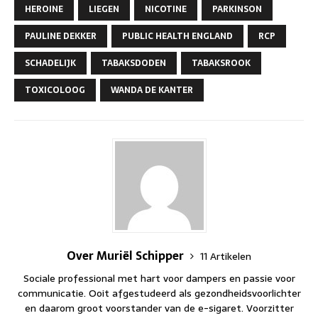
HEROINE
LIEGEN
NICOTINE
PARKINSON
PAULINE DEKKER
PUBLIC HEALTH ENGLAND
RCP
SCHADELIJK
TABAKSDODEN
TABAKSROOK
TOXICOLOOG
WANDA DE KANTER
Over Muriël Schipper
11 Artikelen
Sociale professional met hart voor dampers en passie voor
communicatie. Ooit afgestudeerd als gezondheidsvoorlichter
en daarom groot voorstander van de e-sigaret. Voorzitter