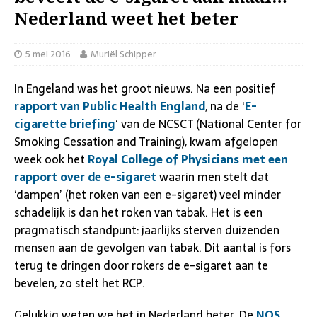
Nederland weet het beter
5 mei 2016
Muriël Schipper
In Engeland was het groot nieuws. Na een positief
rapport van Public Health England
, na de ‘
E-
cigarette briefing
‘ van de NCSCT (National Center for
Smoking Cessation and Training), kwam afgelopen
week ook het
Royal College of Physicians met een
rapport over de e-sigaret
waarin men stelt dat
‘dampen’ (het roken van een e-sigaret) veel minder
schadelijk is dan het roken van tabak. Het is een
pragmatisch standpunt: jaarlijks sterven duizenden
mensen aan de gevolgen van tabak. Dit aantal is fors
terug te dringen door rokers de e-sigaret aan te
bevelen, zo stelt het RCP.
Gelukkig weten we het in Nederland beter. De
NOS