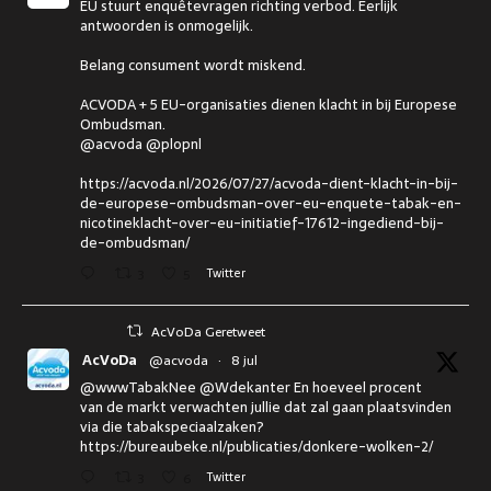
EU stuurt enquêtevragen richting verbod. Eerlijk
antwoorden is onmogelijk.
Belang consument wordt miskend.
ACVODA + 5 EU-organisaties dienen klacht in bij Europese
Ombudsman.
@acvoda @plopnl
https://acvoda.nl/2026/07/27/acvoda-dient-klacht-in-bij-
de-europese-ombudsman-over-eu-enquete-tabak-en-
nicotineklacht-over-eu-initiatief-17612-ingediend-bij-
de-ombudsman/
3
5
Twitter
AcVoDa Geretweet
AcVoDa
@acvoda
·
8 jul
@wwwTabakNee @Wdekanter En hoeveel procent
van de markt verwachten jullie dat zal gaan plaatsvinden
via die tabakspeciaalzaken?
https://bureaubeke.nl/publicaties/donkere-wolken-2/
3
6
Twitter