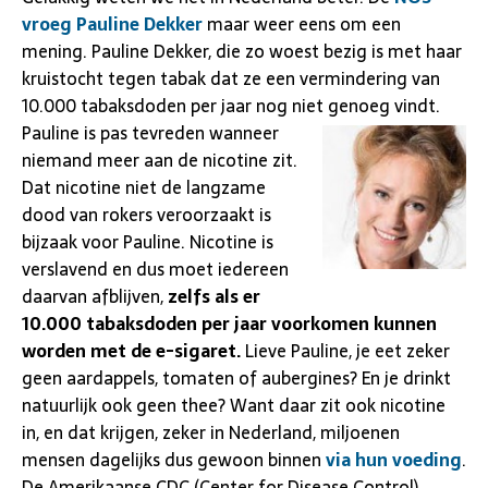
vroeg Pauline Dekker
maar weer eens om een
mening. Pauline Dekker, die zo woest bezig is met haar
kruistocht tegen tabak dat ze een vermindering van
10.000 tabaksdoden per jaar nog niet genoeg vindt.
Pauline is pas tevreden
wanneer
niemand meer aan de nicotine zit.
Dat nicotine niet de langzame
dood van rokers veroorzaakt is
bijzaak voor Pauline. Nicotine is
verslavend en dus moet iedereen
daarvan afblijven,
zelfs als er
10.000 tabaksdoden per jaar voorkomen kunnen
worden met de e-sigaret.
Lieve Pauline, je eet zeker
geen aardappels, tomaten of aubergines? En je drinkt
natuurlijk ook geen thee? Want daar zit ook nicotine
in, en dat krijgen, zeker in Nederland, miljoenen
mensen dagelijks dus gewoon binnen
via hun voeding
.
De Amerikaanse CDC (Center for Disease Control)