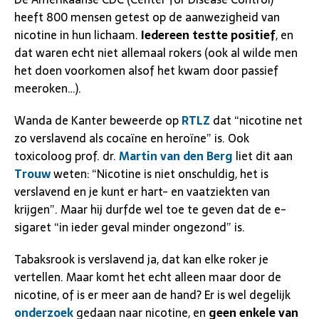
heeft 800 mensen getest op de aanwezigheid van
nicotine in hun lichaam.
Iedereen testte positief
, en
dat waren echt niet allemaal rokers (ook al wilde men
het doen voorkomen alsof het kwam door passief
meeroken…).
Wanda de Kanter beweerde op
RTLZ
dat “nicotine net
zo verslavend als cocaïne en heroïne” is. Ook
toxicoloog prof. dr.
Martin van den Berg
liet dit aan
Trouw
weten: “Nicotine is niet onschuldig, het is
verslavend en je kunt er hart- en vaatziekten van
krijgen”. Maar hij durfde wel toe te geven dat de e-
sigaret “in ieder geval minder ongezond” is.
Tabaksrook is verslavend ja, dat kan elke roker je
vertellen. Maar komt het echt alleen maar door de
nicotine, of is er meer aan de hand? Er is wel degelijk
onderzoek
gedaan naar nicotine, en
g
een enkele van