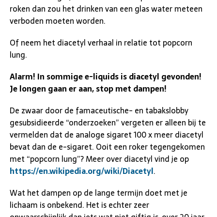
roken dan zou het drinken van een glas water meteen
verboden moeten worden.
Of neem het diacetyl verhaal in relatie tot popcorn
lung.
Alarm! In sommige e-liquids is diacetyl gevonden!
Je longen gaan er aan, stop met dampen!
De zwaar door de famaceutische- en tabakslobby
gesubsidieerde “onderzoeken” vergeten er alleen bij te
vermelden dat de analoge sigaret 100 x meer diacetyl
bevat dan de e-sigaret. Ooit een roker tegengekomen
met “popcorn lung”? Meer over diacetyl vind je op
https://en.wikipedia.org/wiki/Diacetyl
.
Wat het dampen op de lange termijn doet met je
lichaam is onbekend. Het is echter zeer
onwaarschijnlijk dan iets wat niet giftig is, over 20 jaar