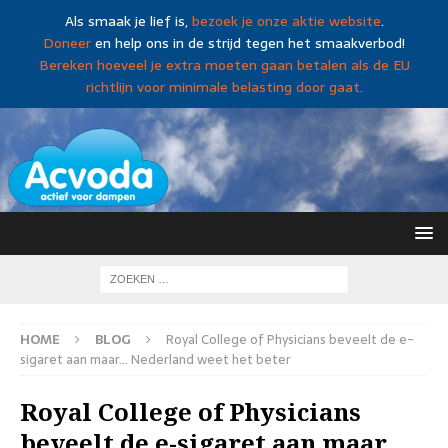
Als smaak je lief is,
bezoek je onze aktie website
.
Doneer
en help ons in de strijd tegen het smaakverbod!
Bereken hoeveel je extra moeten gaan betalen als de EU
richtlijn voor minimale belasting door gaat.
HOME
BLOG
Royal College of Physicians beveelt de e-
sigaret aan maar… Nederland weet het beter
Royal College of Physicians
beveelt de e-sigaret aan maar…