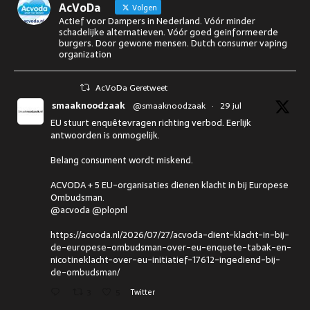
AcVoDa
Volgen
Actief voor Dampers in Nederland. Vóór minder
schadelijke alternatieven. Vóór goed geinformeerde
burgers. Door gewone mensen. Dutch consumer vaping
organization
AcVoDa Geretweet
smaaknoodzaak
@smaaknoodzaak
·
29 jul
EU stuurt enquêtevragen richting verbod. Eerlijk
antwoorden is onmogelijk.
Belang consument wordt miskend.
ACVODA + 5 EU-organisaties dienen klacht in bij Europese
Ombudsman.
@acvoda @plopnl
https://acvoda.nl/2026/07/27/acvoda-dient-klacht-in-bij-
de-europese-ombudsman-over-eu-enquete-tabak-en-
nicotineklacht-over-eu-initiatief-17612-ingediend-bij-
de-ombudsman/
3
5
Twitter