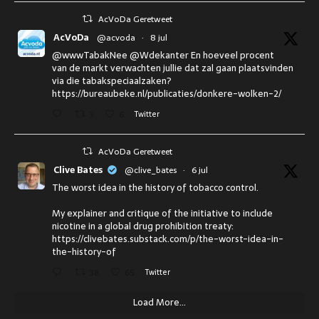
AcVoDa Geretweet
AcVoDa
@acvoda
·
8 jul
@wwwTabakNee @Wdekanter En hoeveel procent
van de markt verwachten jullie dat zal gaan plaatsvinden
via die tabakspeciaalzaken?
https://bureaubeke.nl/publicaties/donkere-wolken-2/
3
6
Twitter
AcVoDa Geretweet
Clive Bates
@clive_bates
·
6 jul
The worst idea in the history of tobacco control.
My explainer and critique of the initiative to include
nicotine in a global drug prohibition treaty:
https://clivebates.substack.com/p/the-worst-idea-in-
the-history-of
38
65
Twitter
Load More...