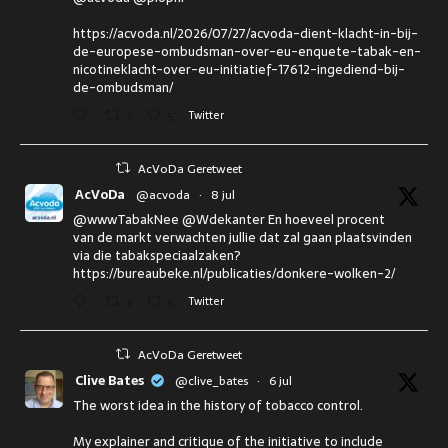
https://acvoda.nl/2026/07/27/acvoda-dient-klacht-in-bij-
de-europese-ombudsman-over-eu-enquete-tabak-en-
nicotineklacht-over-eu-initiatief-17612-ingediend-bij-
de-ombudsman/
3
5
Twitter
AcVoDa Geretweet
AcVoDa
@acvoda
·
8 jul
@wwwTabakNee @Wdekanter En hoeveel procent
van de markt verwachten jullie dat zal gaan plaatsvinden
via die tabakspeciaalzaken?
https://bureaubeke.nl/publicaties/donkere-wolken-2/
3
6
Twitter
AcVoDa Geretweet
Clive Bates
@clive_bates
·
6 jul
The worst idea in the history of tobacco control.
My explainer and critique of the initiative to include