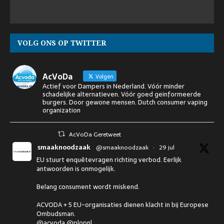
VOLG ONS OP TWITTER
AcVoDa
Volgen
Actief voor Dampers in Nederland. Vóór minder
schadelijke alternatieven. Vóór goed geinformeerde
burgers. Door gewone mensen. Dutch consumer vaping
organization
AcVoDa Geretweet
smaaknoodzaak
@smaaknoodzaak
·
29 jul
EU stuurt enquêtevragen richting verbod. Eerlijk
antwoorden is onmogelijk.
Belang consument wordt miskend.
ACVODA + 5 EU-organisaties dienen klacht in bij Europese
Ombudsman.
@acvoda @plopnl