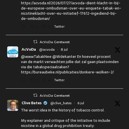
https://acvoda.nl/2026/07/27/acvoda-dient-klacht-in-bij-
de-europese-ombudsman-over-eu-enquete-tabak-en-
nicotineklacht-over-eu-initiatief-17612-ingediend-bij-
de-ombudsman/
3
5
Twitter
AcVoDa Geretweet
AcVoDa
@acvoda
·
8 jul
@wwwTabakNee @Wdekanter En hoeveel procent
van de markt verwachten jullie dat zal gaan plaatsvinden
via die tabakspeciaalzaken?
https://bureaubeke.nl/publicaties/donkere-wolken-2/
3
6
Twitter
AcVoDa Geretweet
Clive Bates
@clive_bates
·
6 jul
The worst idea in the history of tobacco control.
My explainer and critique of the initiative to include
nicotine in a global drug prohibition treaty: