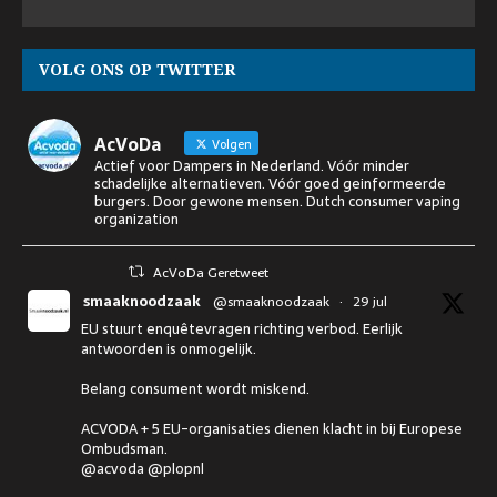
VOLG ONS OP TWITTER
AcVoDa
Volgen
Actief voor Dampers in Nederland. Vóór minder
schadelijke alternatieven. Vóór goed geinformeerde
burgers. Door gewone mensen. Dutch consumer vaping
organization
AcVoDa Geretweet
smaaknoodzaak
@smaaknoodzaak
·
29 jul
EU stuurt enquêtevragen richting verbod. Eerlijk
antwoorden is onmogelijk.
Belang consument wordt miskend.
ACVODA + 5 EU-organisaties dienen klacht in bij Europese
Ombudsman.
@acvoda @plopnl