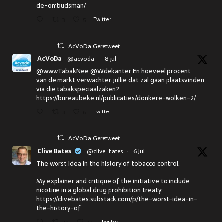
de-ombudsman/
3
5
Twitter
AcVoDa Geretweet
AcVoDa
@acvoda
·
8 jul
@wwwTabakNee @Wdekanter En hoeveel procent
van de markt verwachten jullie dat zal gaan plaatsvinden
via die tabakspeciaalzaken?
https://bureaubeke.nl/publicaties/donkere-wolken-2/
3
6
Twitter
AcVoDa Geretweet
Clive Bates
@clive_bates
·
6 jul
The worst idea in the history of tobacco control.
My explainer and critique of the initiative to include
nicotine in a global drug prohibition treaty:
https://clivebates.substack.com/p/the-worst-idea-in-
the-history-of
Twitter