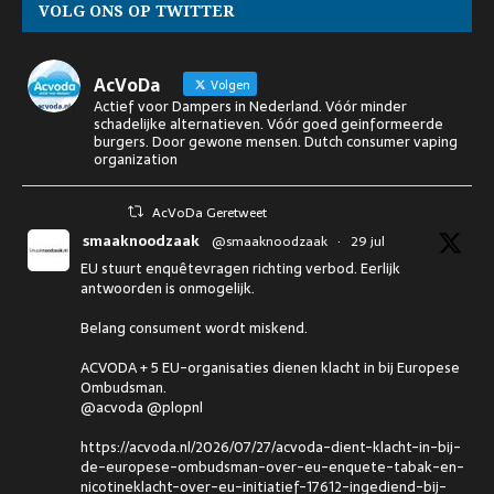
VOLG ONS OP TWITTER
AcVoDa
Volgen
Actief voor Dampers in Nederland. Vóór minder
schadelijke alternatieven. Vóór goed geinformeerde
burgers. Door gewone mensen. Dutch consumer vaping
organization
AcVoDa Geretweet
smaaknoodzaak
@smaaknoodzaak
·
29 jul
EU stuurt enquêtevragen richting verbod. Eerlijk
antwoorden is onmogelijk.
Belang consument wordt miskend.
ACVODA + 5 EU-organisaties dienen klacht in bij Europese
Ombudsman.
@acvoda @plopnl
https://acvoda.nl/2026/07/27/acvoda-dient-klacht-in-bij-
de-europese-ombudsman-over-eu-enquete-tabak-en-
nicotineklacht-over-eu-initiatief-17612-ingediend-bij-