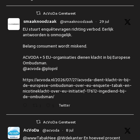
AcVoDa Geretweet
smaaknoodzaak
@smaaknoodzaak
·
29 jul
EU stuurt enquêtevragen richting verbod. Eerlijk
antwoorden is onmogelijk.
Belang consument wordt miskend.
ACVODA + 5 EU-organisaties dienen klacht in bij Europese
Ombudsman.
@acvoda @plopnl
https://acvoda.nl/2026/07/27/acvoda-dient-klacht-in-bij-
de-europese-ombudsman-over-eu-enquete-tabak-en-
nicotineklacht-over-eu-initiatief-17612-ingediend-bij-
de-ombudsman/
3
5
Twitter
AcVoDa Geretweet
AcVoDa
@acvoda
·
8 jul
@wwwTabakNee @Wdekanter En hoeveel procent