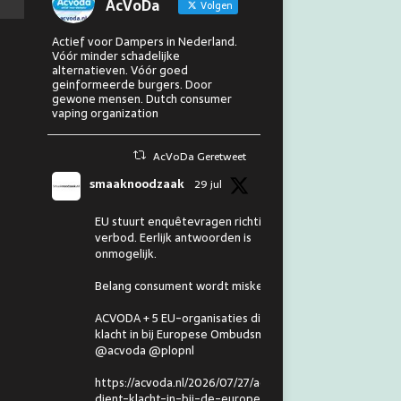
AcVoDa
Volgen
Actief voor Dampers in Nederland.
Vóór minder schadelijke
alternatieven. Vóór goed
geinformeerde burgers. Door
gewone mensen. Dutch consumer
vaping organization
AcVoDa Geretweet
smaaknoodzaak
29 jul
EU stuurt enquêtevragen richting
verbod. Eerlijk antwoorden is
onmogelijk.
Belang consument wordt miskend.
ACVODA + 5 EU-organisaties dienen
klacht in bij Europese Ombudsman.
@acvoda @plopnl
https://acvoda.nl/2026/07/27/acvoda-
dient-klacht-in-bij-de-europese-