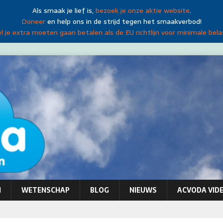
Als smaak je lief is,
bezoek je onze aktie website
.
Doneer
en help ons in de strijd tegen het smaakverbod!
 je extra moeten gaan betalen als de EU richtlijn voor minimale bela
N
WETENSCHAP
BLOG
NIEUWS
ACVODA VIDE