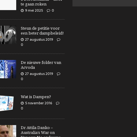
te gaan roken
9 mei 2025
0
Steun de petitie voor
een beter dampbeleid!
27 augustus 2019
0
De nieuwe folder van
Acvoda
27 augustus 2019
0
Wat is Dampen?
5 november 2016
0
Dr Attila Danko –
Australia’s War on