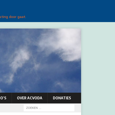
sting door gaat.
O’S
OVER ACVODA
DONATIES