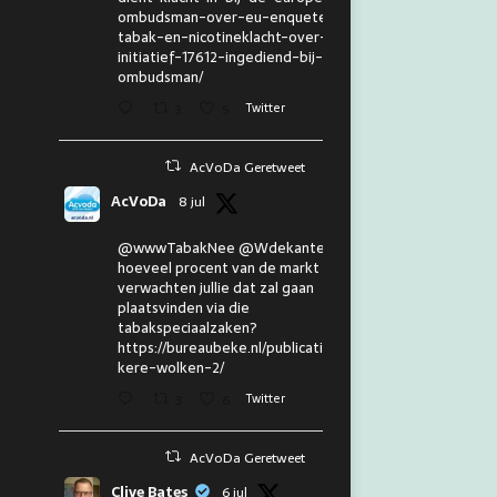
ombudsman-over-eu-enquete-
tabak-en-nicotineklacht-over-eu-
initiatief-17612-ingediend-bij-de-
ombudsman/
3
5
Twitter
AcVoDa Geretweet
AcVoDa
8 jul
@wwwTabakNee @Wdekanter En
hoeveel procent van de markt
verwachten jullie dat zal gaan
plaatsvinden via die
tabakspeciaalzaken?
https://bureaubeke.nl/publicaties/don
kere-wolken-2/
3
6
Twitter
AcVoDa Geretweet
Clive Bates
6 jul