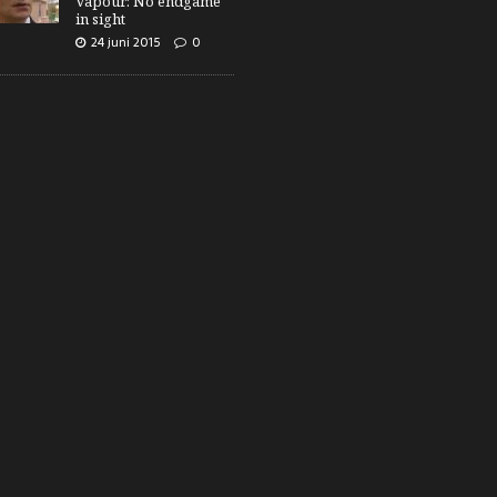
Vapour: No endgame
in sight
24 juni 2015
0