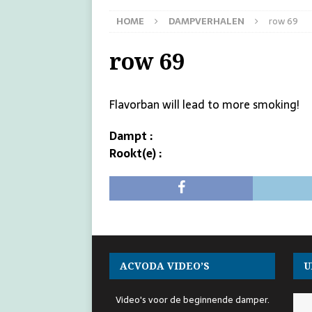
HOME
DAMPVERHALEN
row 69
row 69
Flavorban will lead to more smoking!
Dampt :
Rookt(e) :
ACVODA VIDEO’S
U
Video's voor de beginnende damper.