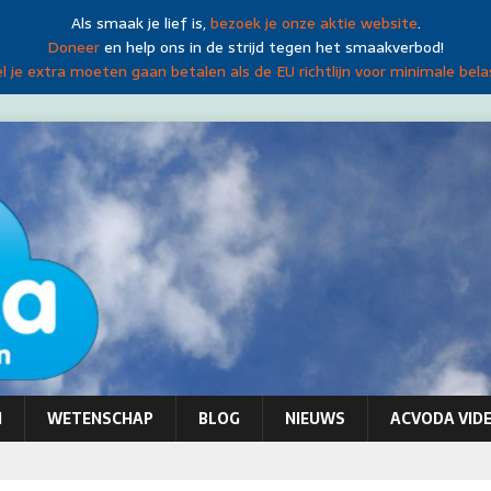
Als smaak je lief is,
bezoek je onze aktie website
.
Doneer
en help ons in de strijd tegen het smaakverbod!
 je extra moeten gaan betalen als de EU richtlijn voor minimale bela
N
WETENSCHAP
BLOG
NIEUWS
ACVODA VIDE