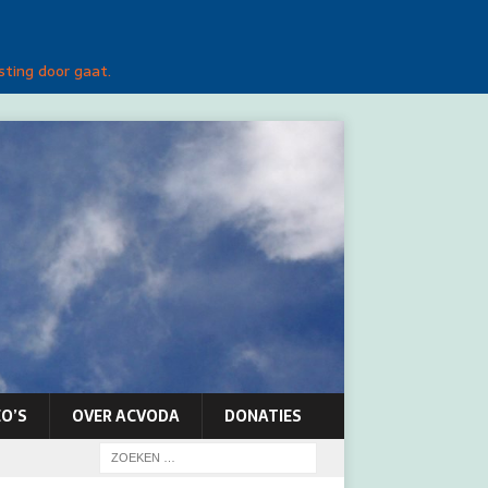
sting door gaat.
O’S
OVER ACVODA
DONATIES