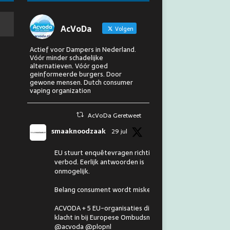
AcVoDa
Volgen
Actief voor Dampers in Nederland.
Vóór minder schadelijke
alternatieven. Vóór goed
geinformeerde burgers. Door
gewone mensen. Dutch consumer
vaping organization
AcVoDa Geretweet
smaaknoodzaak
29 jul
EU stuurt enquêtevragen richting
verbod. Eerlijk antwoorden is
onmogelijk.
Belang consument wordt miskend.
ACVODA + 5 EU-organisaties dienen
klacht in bij Europese Ombudsman.
@acvoda @plopnl