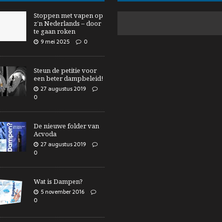
Stoppen met vapen op
z’n Nederlands – door
te gaan roken
9 mei 2025
0
Steun de petitie voor
een beter dampbeleid!
27 augustus 2019
0
De nieuwe folder van
Acvoda
27 augustus 2019
0
Wat is Dampen?
5 november 2016
0