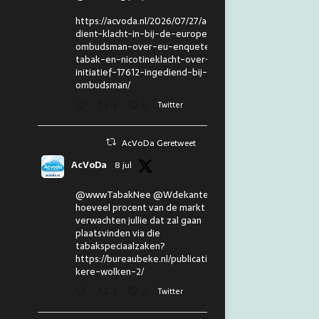
https://acvoda.nl/2026/07/27/acvoda-
dient-klacht-in-bij-de-europese-
ombudsman-over-eu-enquete-
tabak-en-nicotineklacht-over-eu-
initiatief-17612-ingediend-bij-de-
ombudsman/
3
5
Twitter
AcVoDa Geretweet
AcVoDa
8 jul
@wwwTabakNee @Wdekanter En
hoeveel procent van de markt
verwachten jullie dat zal gaan
plaatsvinden via die
tabakspeciaalzaken?
https://bureaubeke.nl/publicaties/don
kere-wolken-2/
3
6
Twitter