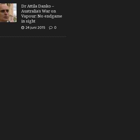
Dr Attila Danko –
Australia’s War on
Vapour: No endgame
in sight
24 juni 2015
0