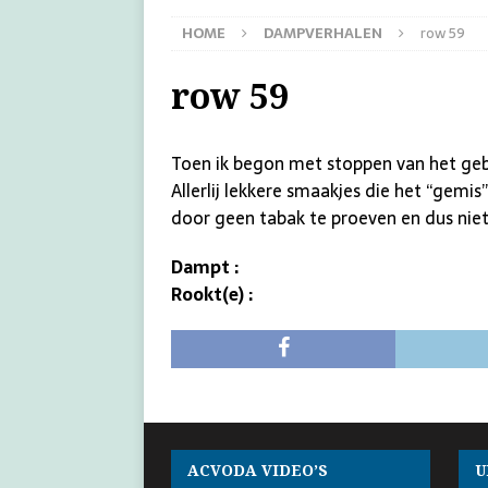
HOME
DAMPVERHALEN
row 59
row 59
Toen ik begon met stoppen van het gebru
Allerlij lekkere smaakjes die het “gem
door geen tabak te proeven en dus niet
Dampt :
Rookt(e) :
ACVODA VIDEO’S
U