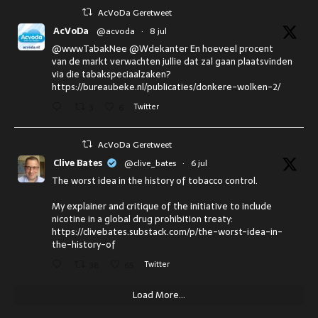
AcVoDa Geretweet
AcVoDa
@acvoda
·
8 jul
@wwwTabakNee @Wdekanter En hoeveel procent
van de markt verwachten jullie dat zal gaan plaatsvinden
via die tabakspeciaalzaken?
https://bureaubeke.nl/publicaties/donkere-wolken-2/
3
6
Twitter
AcVoDa Geretweet
Clive Bates
@clive_bates
·
6 jul
The worst idea in the history of tobacco control.
My explainer and critique of the initiative to include
nicotine in a global drug prohibition treaty:
https://clivebates.substack.com/p/the-worst-idea-in-
the-history-of
38
65
Twitter
Load More...