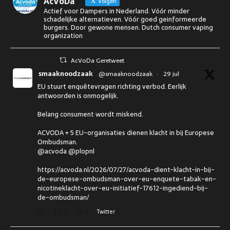
AcVoDa
Volgen
Actief voor Dampers in Nederland. Vóór minder
schadelijke alternatieven. Vóór goed geinformeerde
burgers. Door gewone mensen. Dutch consumer vaping
organization
AcVoDa Geretweet
smaaknoodzaak
@smaaknoodzaak
·
29 jul
EU stuurt enquêtevragen richting verbod. Eerlijk
antwoorden is onmogelijk.
Belang consument wordt miskend.
ACVODA + 5 EU-organisaties dienen klacht in bij Europese
Ombudsman.
@acvoda @plopnl
https://acvoda.nl/2026/07/27/acvoda-dient-klacht-in-bij-
de-europese-ombudsman-over-eu-enquete-tabak-en-
nicotineklacht-over-eu-initiatief-17612-ingediend-bij-
de-ombudsman/
3
5
Twitter