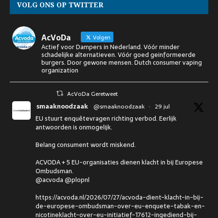
VOLG ONS OP TWITTER
AcVoDa
Volgen
Actief voor Dampers in Nederland. Vóór minder
schadelijke alternatieven. Vóór goed geinformeerde
burgers. Door gewone mensen. Dutch consumer vaping
organization
AcVoDa Geretweet
smaaknoodzaak
@smaaknoodzaak
·
29 jul
EU stuurt enquêtevragen richting verbod. Eerlijk
antwoorden is onmogelijk.
Belang consument wordt miskend.
ACVODA + 5 EU-organisaties dienen klacht in bij Europese
Ombudsman.
@acvoda @plopnl
https://acvoda.nl/2026/07/27/acvoda-dient-klacht-in-bij-
de-europese-ombudsman-over-eu-enquete-tabak-en-
nicotineklacht-over-eu-initiatief-17612-ingediend-bij-