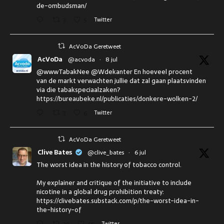
de-ombudsman/
3
5
Twitter
AcVoDa Geretweet
AcVoDa
@acvoda
·
8 jul
@wwwTabakNee @Wdekanter En hoeveel procent
van de markt verwachten jullie dat zal gaan plaatsvinden
via die tabakspeciaalzaken?
https://bureaubeke.nl/publicaties/donkere-wolken-2/
3
6
Twitter
AcVoDa Geretweet
Clive Bates
@clive_bates
·
6 jul
The worst idea in the history of tobacco control.
My explainer and critique of the initiative to include
nicotine in a global drug prohibition treaty:
https://clivebates.substack.com/p/the-worst-idea-in-
the-history-of
Twitter