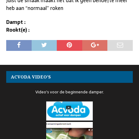
Juist de smaak maakt het dat ik geen behoefte meer
heb aan “normaal” roken
Dampt :
Rookt(e) :
ACVODA VIDEO’S
Video's voor de beginnende damper.