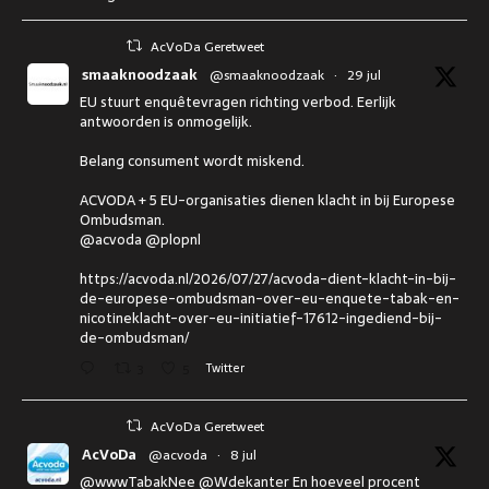
AcVoDa Geretweet
smaaknoodzaak
@smaaknoodzaak
·
29 jul
EU stuurt enquêtevragen richting verbod. Eerlijk
antwoorden is onmogelijk.
Belang consument wordt miskend.
ACVODA + 5 EU-organisaties dienen klacht in bij Europese
Ombudsman.
@acvoda @plopnl
https://acvoda.nl/2026/07/27/acvoda-dient-klacht-in-bij-
de-europese-ombudsman-over-eu-enquete-tabak-en-
nicotineklacht-over-eu-initiatief-17612-ingediend-bij-
de-ombudsman/
3
5
Twitter
AcVoDa Geretweet
AcVoDa
@acvoda
·
8 jul
@wwwTabakNee @Wdekanter En hoeveel procent