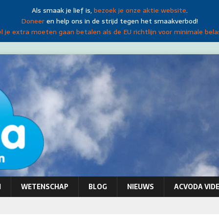
Als smaak je lief is,
bezoek je onze aktie website
.
Doneer
en help ons in de strijd tegen het smaakverbod!
 je extra moeten gaan betalen als de EU richtlijn voor minimale bela
N
WETENSCHAP
BLOG
NIEUWS
ACVODA VIDE