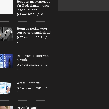
Stoppen met vapen op
z’n Nederlands – door
te gaan roken
9 mei 2025
0
Steun de petitie voor
een beter dampbeleid!
27 augustus 2019
0
De nieuwe folder van
Acvoda
27 augustus 2019
0
Wat is Dampen?
5 november 2016
0
Dr Attila Danko –