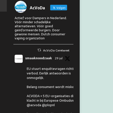
AcVoDa
Volgen
Actief voor Dampers in Nederland.
Vóór minder schadelijke
alternatieven. Vóór goed
geinformeerde burgers. Door
gewone mensen. Dutch consumer
vaping organization
AcVoDa Geretweet
smaaknoodzaak
29 jul
EU stuurt enquêtevragen richting
verbod. Eerlijk antwoorden is
onmogelijk.
Belang consument wordt miskend.
ACVODA + 5 EU-organisaties dienen
klacht in bij Europese Ombudsman.
@acvoda @plopnl