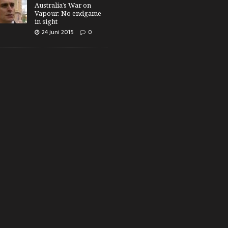
Australia’s War on
Vapour: No endgame
in sight
24 juni 2015
0