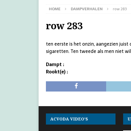
HOME
DAMPVERHALEN
row 283
row 283
ten eerste is het onzin, aangezien juis
sigaretten. Ten tweede als men niet wi
Dampt :
Rookt(e) :
ACVODA VIDEO’S
U