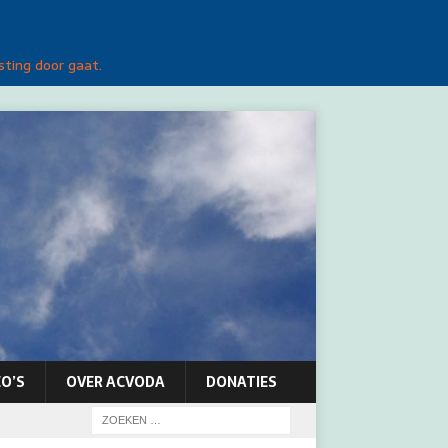
sting door gaat.
O’S
OVER ACVODA
DONATIES