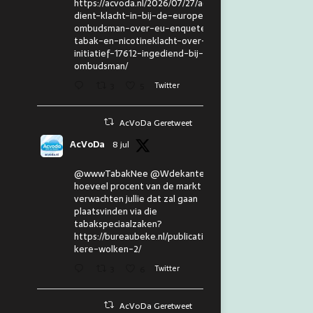
https://acvoda.nl/2026/07/27/acvoda-
dient-klacht-in-bij-de-europese-
ombudsman-over-eu-enquete-
tabak-en-nicotineklacht-over-eu-
initiatief-17612-ingediend-bij-de-
ombudsman/
3
5
Twitter
AcVoDa Geretweet
AcVoDa
8 jul
@wwwTabakNee @Wdekanter En
hoeveel procent van de markt
verwachten jullie dat zal gaan
plaatsvinden via die
tabakspeciaalzaken?
https://bureaubeke.nl/publicaties/don
kere-wolken-2/
3
6
Twitter
AcVoDa Geretweet