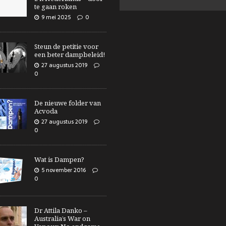
te gaan roken
9 mei 2025
0
Steun de petitie voor
een beter dampbeleid!
27 augustus 2019
0
De nieuwe folder van
Acvoda
27 augustus 2019
0
Wat is Dampen?
5 november 2016
0
Dr Attila Danko –
Australia’s War on