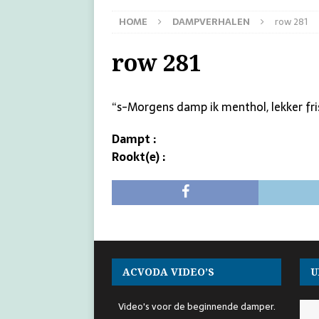
HOME
DAMPVERHALEN
row 281
row 281
“s-Morgens damp ik menthol, lekker fri
Dampt :
Rookt(e) :
ACVODA VIDEO’S
U
Video's voor de beginnende damper.