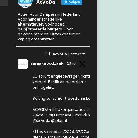
AcVoDa
Volgen
Actief voor Dampers in Nederland.
Vóór minder schadelijke
alternatieven. Vóór goed
geinformeerde burgers. Door
gewone mensen. Dutch consumer
vaping organization
AcVoDa Geretweet
smaaknoodzaak
29 jul
EU stuurt enquêtevragen richting
verbod. Eerlijk antwoorden is
onmogelijk.
Belang consument wordt miskend.
ACVODA + 5 EU-organisaties dienen
klacht in bij Europese Ombudsman.
@acvoda @plopnl
https://acvoda.nl/2026/07/27/acvoda-
dient-klacht-in-bij-de-europese-