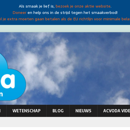
Als smaak je lief is,
bezoek je onze aktie website
.
Doneer
en help ons in de strijd tegen het smaakverbod!
 je extra moeten gaan betalen als de EU richtlijn voor minimale bela
N
WETENSCHAP
BLOG
NIEUWS
ACVODA VIDE