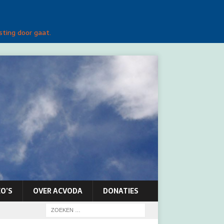
sting door gaat.
O’S
OVER ACVODA
DONATIES