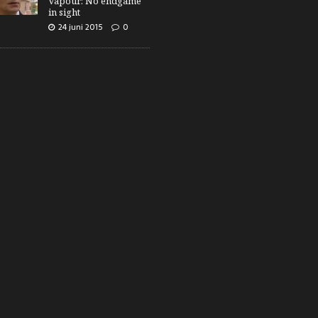
Vapour: No endgame
in sight
24 juni 2015
0