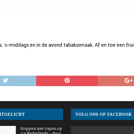
s, ‘s-middags en in de avond tabakssmaak. Af en toe een frui
ITGELICHT
VOLG ONS OP FACEBOOK
Stoppen met vapen op
z’n Nederlands – door