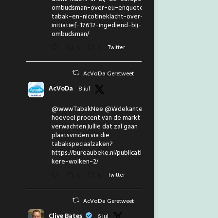
ombudsman-over-eu-enquete-
tabak-en-nicotineklacht-over-eu-
initiatief-17612-ingediend-bij-de-
ombudsman/
3
5
Twitter
AcVoDa Geretweet
AcVoDa
8 jul
@wwwTabakNee @Wdekanter En
hoeveel procent van de markt
verwachten jullie dat zal gaan
plaatsvinden via die
tabakspeciaalzaken?
https://bureaubeke.nl/publicaties/don
kere-wolken-2/
3
6
Twitter
AcVoDa Geretweet
Clive Bates
6 jul