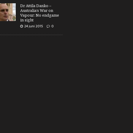
Dr Attila Danko –
Australia’s War on
Vapour: No endgame
in sight
24 juni 2015
0