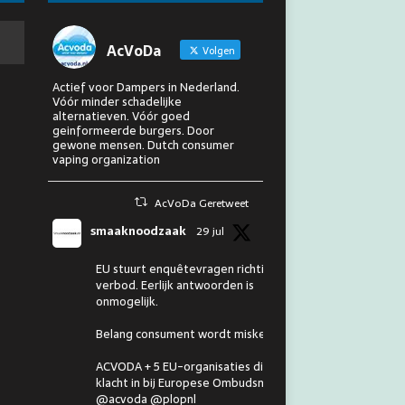
AcVoDa
Volgen
Actief voor Dampers in Nederland.
Vóór minder schadelijke
alternatieven. Vóór goed
geinformeerde burgers. Door
gewone mensen. Dutch consumer
vaping organization
AcVoDa Geretweet
smaaknoodzaak
29 jul
EU stuurt enquêtevragen richting
verbod. Eerlijk antwoorden is
onmogelijk.
Belang consument wordt miskend.
ACVODA + 5 EU-organisaties dienen
klacht in bij Europese Ombudsman.
@acvoda @plopnl