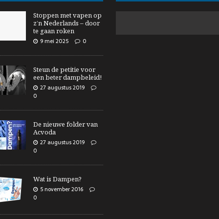
Stoppen met vapen op
z’n Nederlands – door
te gaan roken
9 mei 2025
0
Steun de petitie voor
een beter dampbeleid!
27 augustus 2019
0
De nieuwe folder van
Acvoda
27 augustus 2019
0
Wat is Dampen?
5 november 2016
0