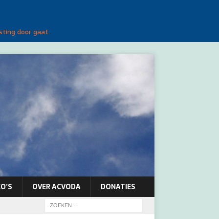
sting door gaat.
O’S
OVER ACVODA
DONATIES