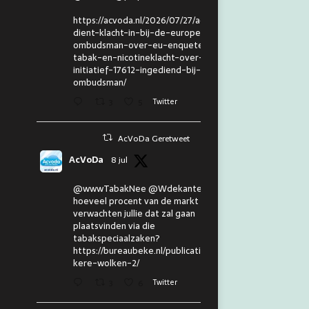
https://acvoda.nl/2026/07/27/acvoda-
dient-klacht-in-bij-de-europese-
ombudsman-over-eu-enquete-
tabak-en-nicotineklacht-over-eu-
initiatief-17612-ingediend-bij-de-
ombudsman/
3
5
Twitter
AcVoDa Geretweet
AcVoDa
8 jul
@wwwTabakNee @Wdekanter En
hoeveel procent van de markt
verwachten jullie dat zal gaan
plaatsvinden via die
tabakspeciaalzaken?
https://bureaubeke.nl/publicaties/don
kere-wolken-2/
3
6
Twitter