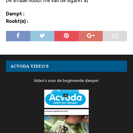
De smaak houdt me van de sigaret af
Dampt :
Rookt(e) :
ACVODA VIDEO’S
Video's voor de beginnende damper.