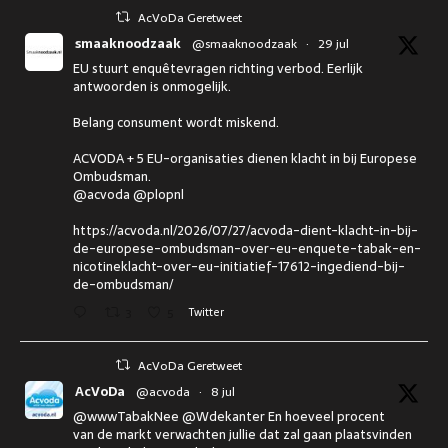
AcVoDa Geretweet
smaaknoodzaak
@smaaknoodzaak
·
29 jul
EU stuurt enquêtevragen richting verbod. Eerlijk
antwoorden is onmogelijk.
Belang consument wordt miskend.
ACVODA + 5 EU-organisaties dienen klacht in bij Europese
Ombudsman.
@acvoda @plopnl
https://acvoda.nl/2026/07/27/acvoda-dient-klacht-in-bij-
de-europese-ombudsman-over-eu-enquete-tabak-en-
nicotineklacht-over-eu-initiatief-17612-ingediend-bij-
de-ombudsman/
3
5
Twitter
AcVoDa Geretweet
AcVoDa
@acvoda
·
8 jul
@wwwTabakNee @Wdekanter En hoeveel procent
van de markt verwachten jullie dat zal gaan plaatsvinden