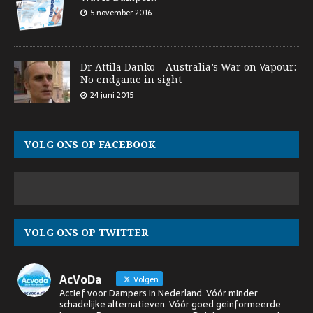
5 november 2016
Dr Attila Danko – Australia’s War on Vapour:
No endgame in sight
24 juni 2015
VOLG ONS OP FACEBOOK
VOLG ONS OP TWITTER
AcVoDa
Volgen
Actief voor Dampers in Nederland. Vóór minder
schadelijke alternatieven. Vóór goed geinformeerde