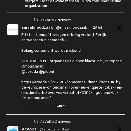
burgers. Door gewone mensen. Dutch consumer vaping
organization
AcVoDa Geretweet
smaaknoodzaak
@smaaknoodzaak
·
29 jul
EU stuurt enquêtevragen richting verbod. Eerlijk
antwoorden is onmogelijk.
Belang consument wordt miskend.
ACVODA + 5 EU-organisaties dienen klacht in bij Europese
Ombudsman.
@acvoda @plopnl
https://acvoda.nl/2026/07/27/acvoda-dient-klacht-in-bij-
de-europese-ombudsman-over-eu-enquete-tabak-en-
nicotineklacht-over-eu-initiatief-17612-ingediend-bij-
de-ombudsman/
3
5
Twitter
AcVoDa Geretweet
AcVoDa
@acvoda
·
8 jul