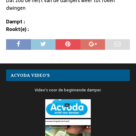
Dat zou de helft van de dampers weer tot roken
dwingen
Dampt :
Rookt(e) :
ACVODA VIDEO’S
Video's voor de beginnende damper.