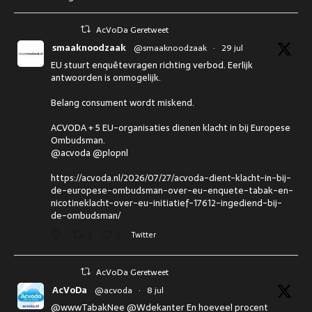
AcVoDa Geretweet
smaaknoodzaak
@smaaknoodzaak
·
29 jul
EU stuurt enquêtevragen richting verbod. Eerlijk
antwoorden is onmogelijk.
Belang consument wordt miskend.
ACVODA + 5 EU-organisaties dienen klacht in bij Europese
Ombudsman.
@acvoda @plopnl
https://acvoda.nl/2026/07/27/acvoda-dient-klacht-in-bij-
de-europese-ombudsman-over-eu-enquete-tabak-en-
nicotineklacht-over-eu-initiatief-17612-ingediend-bij-
de-ombudsman/
3
5
Twitter
AcVoDa Geretweet
AcVoDa
@acvoda
·
8 jul
@wwwTabakNee @Wdekanter En hoeveel procent