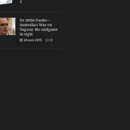
0
Dr Attila Danko –
Australia’s War on
Vapour: No endgame
in sight
24 juni 2015
0