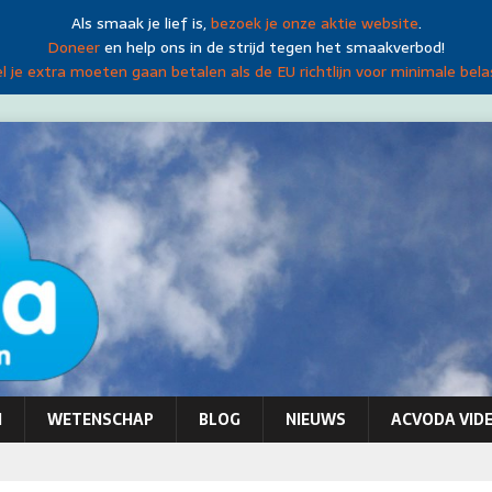
Als smaak je lief is,
bezoek je onze aktie website
.
Doneer
en help ons in de strijd tegen het smaakverbod!
 je extra moeten gaan betalen als de EU richtlijn voor minimale bela
N
WETENSCHAP
BLOG
NIEUWS
ACVODA VIDE