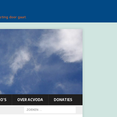
sting door gaat.
O’S
OVER ACVODA
DONATIES