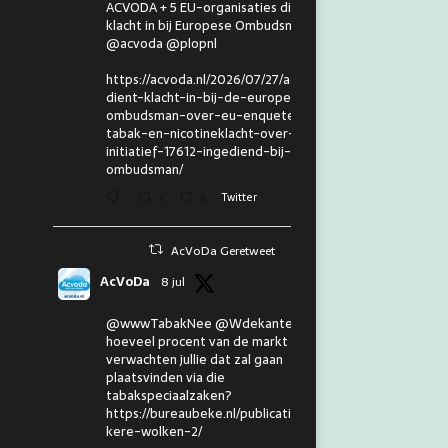
ACVODA + 5 EU-organisaties dienen
klacht in bij Europese Ombudsman.
@acvoda @plopnl
https://acvoda.nl/2026/07/27/acvoda-
dient-klacht-in-bij-de-europese-
ombudsman-over-eu-enquete-
tabak-en-nicotineklacht-over-eu-
initiatief-17612-ingediend-bij-de-
ombudsman/
3
5
Twitter
AcVoDa Geretweet
AcVoDa
8 jul
@wwwTabakNee @Wdekanter En
hoeveel procent van de markt
verwachten jullie dat zal gaan
plaatsvinden via die
tabakspeciaalzaken?
https://bureaubeke.nl/publicaties/don
kere-wolken-2/