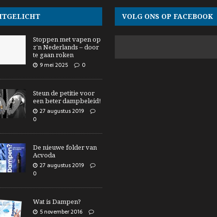
ITGELICHT
VOLG ONS OP FACEBOOK
Stoppen met vapen op
z’n Nederlands – door
te gaan roken
9 mei 2025
0
Steun de petitie voor
een beter dampbeleid!
27 augustus 2019
0
De nieuwe folder van
Acvoda
27 augustus 2019
0
Wat is Dampen?
5 november 2016