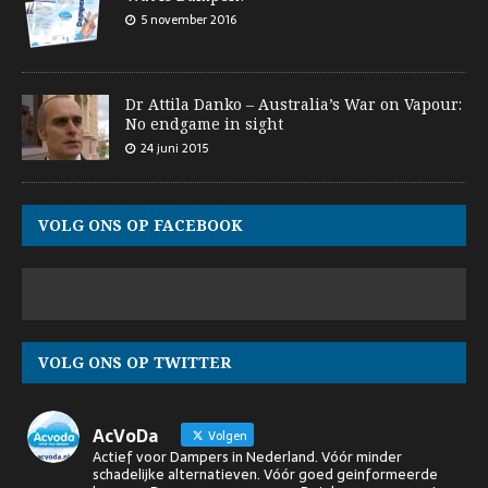
5 november 2016
Dr Attila Danko – Australia’s War on Vapour:
No endgame in sight
24 juni 2015
VOLG ONS OP FACEBOOK
VOLG ONS OP TWITTER
AcVoDa
Volgen
Actief voor Dampers in Nederland. Vóór minder
schadelijke alternatieven. Vóór goed geinformeerde