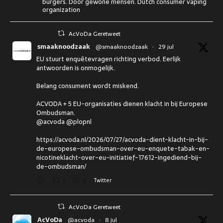
burgers. Door gewone mensen. Dutch consumer vaping
organization
AcVoDa Geretweet
smaaknoodzaak
@smaaknoodzaak
·
29 jul
EU stuurt enquêtevragen richting verbod. Eerlijk
antwoorden is onmogelijk.
Belang consument wordt miskend.
ACVODA + 5 EU-organisaties dienen klacht in bij Europese
Ombudsman.
@acvoda @plopnl
https://acvoda.nl/2026/07/27/acvoda-dient-klacht-in-bij-
de-europese-ombudsman-over-eu-enquete-tabak-en-
nicotineklacht-over-eu-initiatief-17612-ingediend-bij-
de-ombudsman/
3
5
Twitter
AcVoDa Geretweet
AcVoDa
@acvoda
·
8 jul