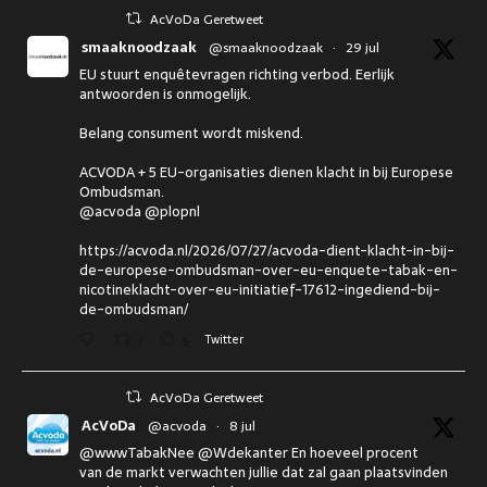
AcVoDa Geretweet
smaaknoodzaak
@smaaknoodzaak
·
29 jul
EU stuurt enquêtevragen richting verbod. Eerlijk
antwoorden is onmogelijk.
Belang consument wordt miskend.
ACVODA + 5 EU-organisaties dienen klacht in bij Europese
Ombudsman.
@acvoda @plopnl
https://acvoda.nl/2026/07/27/acvoda-dient-klacht-in-bij-
de-europese-ombudsman-over-eu-enquete-tabak-en-
nicotineklacht-over-eu-initiatief-17612-ingediend-bij-
de-ombudsman/
3
5
Twitter
AcVoDa Geretweet
AcVoDa
@acvoda
·
8 jul
@wwwTabakNee @Wdekanter En hoeveel procent
van de markt verwachten jullie dat zal gaan plaatsvinden