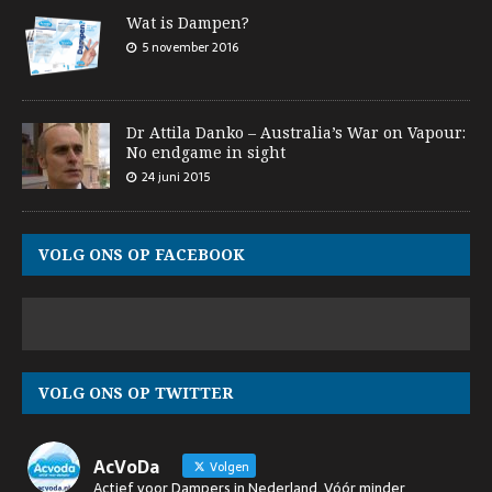
Wat is Dampen?
5 november 2016
Dr Attila Danko – Australia’s War on Vapour:
No endgame in sight
24 juni 2015
VOLG ONS OP FACEBOOK
VOLG ONS OP TWITTER
AcVoDa
Volgen
Actief voor Dampers in Nederland. Vóór minder