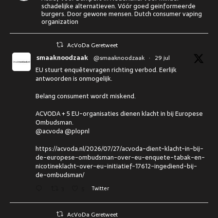
schadelijke alternatieven. Vóór goed geinformeerde
burgers. Door gewone mensen. Dutch consumer vaping
organization
AcVoDa Geretweet
smaaknoodzaak
@smaaknoodzaak
·
29 jul
EU stuurt enquêtevragen richting verbod. Eerlijk
antwoorden is onmogelijk.
Belang consument wordt miskend.
ACVODA + 5 EU-organisaties dienen klacht in bij Europese
Ombudsman.
@acvoda @plopnl
https://acvoda.nl/2026/07/27/acvoda-dient-klacht-in-bij-
de-europese-ombudsman-over-eu-enquete-tabak-en-
nicotineklacht-over-eu-initiatief-17612-ingediend-bij-
de-ombudsman/
3
5
Twitter
AcVoDa Geretweet