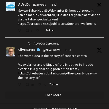
AcVoDa
@acvoda
·
8 jul
@wwwTabakNee @Wdekanter En hoeveel procent
van de markt verwachten jullie dat zal gaan plaatsvinden
via die tabakspeciaalzaken?
https://bureaubeke.nl/publicaties/donkere-wolken-2/
3
6
Twitter
AcVoDa Geretweet
Clive Bates
@clive_bates
·
6 jul
The worst idea in the history of tobacco control.
My explainer and critique of the initiative to include
nicotine in a global drug prohibition treaty:
https://clivebates.substack.com/p/the-worst-idea-in-
the-history-of
38
65
Twitter
Load More...