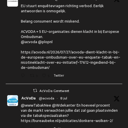
EU stuurt enquêtevragen richting verbod. Eerlijk
antwoorden is onmogelijk.
Belang consument wordt miskend.
ACVODA + 5 EU-organisaties dienen klacht in bij Europese
Ombudsman.
@acvoda @plopnl
https://acvoda.nl/2026/07/27/acvoda-dient-klacht-in-bij-
de-europese-ombudsman-over-eu-enquete-tabak-en-
nicotineklacht-over-eu-initiatief-17612-ingediend-bij-
de-ombudsman/
3
5
Twitter
AcVoDa Geretweet
AcVoDa
@acvoda
·
8 jul
@wwwTabakNee @Wdekanter En hoeveel procent
van de markt verwachten jullie dat zal gaan plaatsvinden
via die tabakspeciaalzaken?
https://bureaubeke.nl/publicaties/donkere-wolken-2/