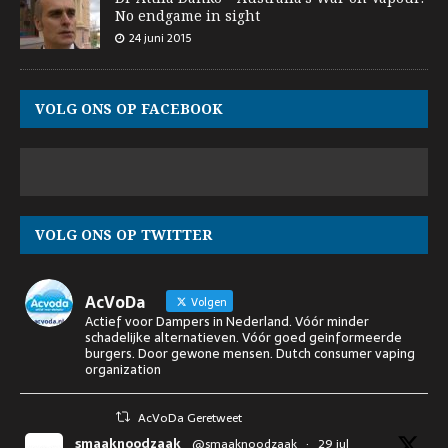
No endgame in sight
24 juni 2015
VOLG ONS OP FACEBOOK
VOLG ONS OP TWITTER
AcVoDa
Volgen
Actief voor Dampers in Nederland. Vóór minder
schadelijke alternatieven. Vóór goed geinformeerde
burgers. Door gewone mensen. Dutch consumer vaping
organization
AcVoDa Geretweet
smaaknoodzaak
@smaaknoodzaak
·
29 jul