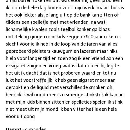
altijd buiten roken en dat was voor mij geen probleem
ik loop de hele dag buiten voor mijn werk. maar thuis is
het ook lekker als je lang uit op de bank kan zitten of
tijdens een spelletje met met vrienden. na wat
lichamelijke kwalen zoals teelbal kanker galblaas
ontsteking gingen mijn kids zeggen 7&10 jaar roken is
slecht voor je ik heb in de loop van de jaren van alles
geprobeerd pleisters kauwgum en lazeren maar niks
hielp voor langer tijd en toen zag ik een vriend aan een
e-sigaret zuigen en vroeg wat is dat nou en hij legde
het uit ik dacht dat is het proberen waard en tot nu
lukt het voortreffelijk ik heb geen sigaret meer aan
geraakt en de liquid met verschillende smaken oh
heerlijk ik wil nooit meer zo smerige stinkstok ik kan nu
met mijn kids binnen zitten en spelletjes spelen ik stink
niet meet uit mijn mond ik ben vitter het is een hele
voor uit gang
Dampt :
4 manden