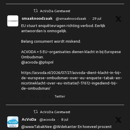
AcVoDa Geretweet
smaaknoodzaak
@smaaknoodzaak
·
29 jul
EU stuurt enquêtevragen richting verbod. Eerlijk
antwoorden is onmogelijk.
Belang consument wordt miskend.
ACVODA + 5 EU-organisaties dienen klacht in bij Europese
Ombudsman.
@acvoda @plopnl
https://acvoda.nl/2026/07/27/acvoda-dient-klacht-in-bij-
de-europese-ombudsman-over-eu-enquete-tabak-en-
nicotineklacht-over-eu-initiatief-17612-ingediend-bij-
de-ombudsman/
3
5
Twitter
AcVoDa Geretweet
AcVoDa
@acvoda
·
8 jul
@wwwTabakNee @Wdekanter En hoeveel procent