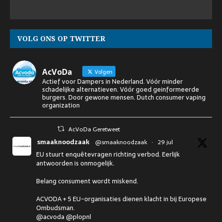
VOLG ONS OP TWITTER
AcVoDa
Volgen
Actief voor Dampers in Nederland. Vóór minder
schadelijke alternatieven. Vóór goed geinformeerde
burgers. Door gewone mensen. Dutch consumer vaping
organization
AcVoDa Geretweet
smaaknoodzaak
@smaaknoodzaak
·
29 jul
EU stuurt enquêtevragen richting verbod. Eerlijk
antwoorden is onmogelijk.
Belang consument wordt miskend.
ACVODA + 5 EU-organisaties dienen klacht in bij Europese
Ombudsman.
@acvoda @plopnl