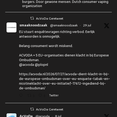
burgers. Door gewone mensen. Dutch consumer vaping
organization
AcVoDa Geretweet
smaaknoodzaak
@smaaknoodzaak
·
29 jul
EU stuurt enquêtevragen richting verbod. Eerlijk
antwoorden is onmogelijk.
Belang consument wordt miskend.
ACVODA + 5 EU-organisaties dienen klacht in bij Europese
Ombudsman.
@acvoda @plopnl
https://acvoda.nl/2026/07/27/acvoda-dient-klacht-in-bij-
de-europese-ombudsman-over-eu-enquete-tabak-en-
nicotineklacht-over-eu-initiatief-17612-ingediend-bij-
de-ombudsman/
3
5
Twitter
AcVoDa Geretweet
AcVoDa
@acvoda
·
8 jul