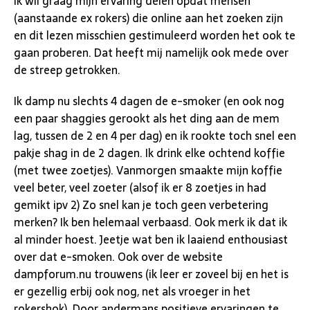
Ik wil graag mijn ervaring delen opdat mensen
(aanstaande ex rokers) die online aan het zoeken zijn
en dit lezen misschien gestimuleerd worden het ook te
gaan proberen. Dat heeft mij namelijk ook mede over
de streep getrokken.
Ik damp nu slechts 4 dagen de e-smoker (en ook nog
een paar shaggies gerookt als het ding aan de mem
lag, tussen de 2 en 4 per dag) en ik rookte toch snel een
pakje shag in de 2 dagen. Ik drink elke ochtend koffie
(met twee zoetjes). Vanmorgen smaakte mijn koffie
veel beter, veel zoeter (alsof ik er 8 zoetjes in had
gemikt ipv 2) Zo snel kan je toch geen verbetering
merken? Ik ben helemaal verbaasd. Ook merk ik dat ik
al minder hoest. Jeetje wat ben ik laaiend enthousiast
over dat e-smoken. Ook over de website
dampforum.nu trouwens (ik leer er zoveel bij en het is
er gezellig erbij ook nog, net als vroeger in het
rokershok). Door andermans positieve ervaringen te