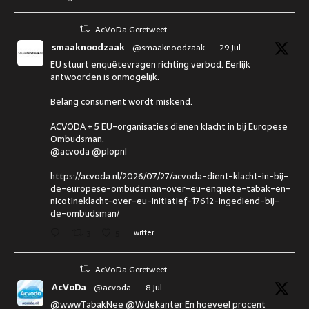
AcVoDa Geretweet
smaaknoodzaak
@smaaknoodzaak
·
29 jul
EU stuurt enquêtevragen richting verbod. Eerlijk
antwoorden is onmogelijk.
Belang consument wordt miskend.
ACVODA + 5 EU-organisaties dienen klacht in bij Europese
Ombudsman.
@acvoda @plopnl
https://acvoda.nl/2026/07/27/acvoda-dient-klacht-in-bij-
de-europese-ombudsman-over-eu-enquete-tabak-en-
nicotineklacht-over-eu-initiatief-17612-ingediend-bij-
de-ombudsman/
3
5
Twitter
AcVoDa Geretweet
AcVoDa
@acvoda
·
8 jul
@wwwTabakNee @Wdekanter En hoeveel procent