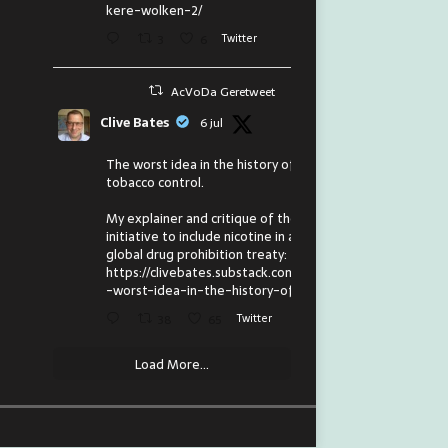
kere-wolken-2/
3
6
Twitter
AcVoDa Geretweet
Clive Bates
6 jul
The worst idea in the history of
tobacco control.
My explainer and critique of the
initiative to include nicotine in a
global drug prohibition treaty:
https://clivebates.substack.com/p/the
-worst-idea-in-the-history-of
38
65
Twitter
Load More...