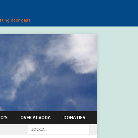
sting door gaat.
O’S
OVER ACVODA
DONATIES