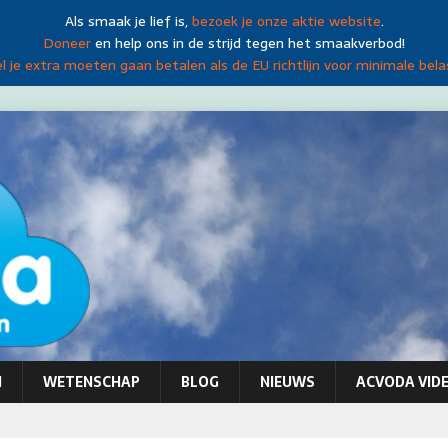
Als smaak je lief is,
bezoek je onze aktie website
.
Doneer
en help ons in de strijd tegen het smaakverbod!
 je extra moeten gaan betalen als de EU richtlijn voor minimale bela
N
WETENSCHAP
BLOG
NIEUWS
ACVODA VIDE