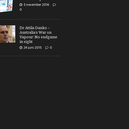
5 november 2016
0
Dr Attila Danko –
Australia’s War on
Vapour: No endgame
in sight
24 juni 2015
0