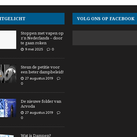
ITGELICHT
VOLG ONS OP FACEBOOK
Stoppen met vapen op
z’n Nederlands – door
te gaan roken
9 mei 2025
0
Steun de petitie voor
een beter dampbeleid!
27 augustus 2019
0
De nieuwe folder van
Acvoda
27 augustus 2019
0
Wat is Dampen?