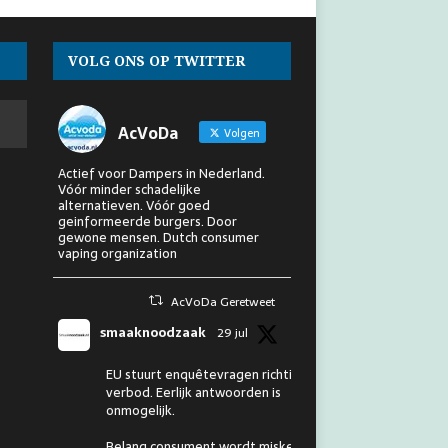
VOLG ONS OP TWITTER
AcVoDa
Volgen
Actief voor Dampers in Nederland.
Vóór minder schadelijke
alternatieven. Vóór goed
geinformeerde burgers. Door
gewone mensen. Dutch consumer
vaping organization
AcVoDa Geretweet
smaaknoodzaak
29 jul
EU stuurt enquêtevragen richting
verbod. Eerlijk antwoorden is
onmogelijk.
Belang consument wordt miskend.