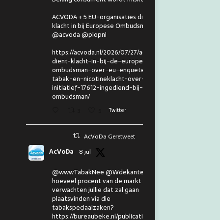
ACVODA + 5 EU-organisaties dienen
klacht in bij Europese Ombudsman.
@acvoda @plopnl
https://acvoda.nl/2026/07/27/acvoda-
dient-klacht-in-bij-de-europese-
ombudsman-over-eu-enquete-
tabak-en-nicotineklacht-over-eu-
initiatief-17612-ingediend-bij-de-
ombudsman/
3
5
Twitter
AcVoDa Geretweet
AcVoDa
8 jul
@wwwTabakNee @Wdekanter En
hoeveel procent van de markt
verwachten jullie dat zal gaan
plaatsvinden via die
tabakspeciaalzaken?
https://bureaubeke.nl/publicaties/don