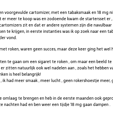
zaten voorgevulde cartomizer, met een tabaksmaak en 18 mg n
t er meer te koop was en zodoende kwam de startersset er , 
cartomizers zit en dat er andere systemen zijn die navulbaar z
aken te krijgen, in eerste instanties was ik op zoek naar een 
rder vond.
et roken, waren geen succes, maar deze keer ging het wel 
uiten te gaan om een sigaret te roken , om maar een beeld te 
r er zitten natuurlijk ook wel nadelen aan , zoals het hebbe
ken is heel belangrijk!
, ik had meer smaak , meer lucht , geen rokershoestje meer, 
lte omlaag te brengen en heb in de eerste maanden ook gep
oze nachten had en ben weer een tijdje 18 mg gaan dampen .