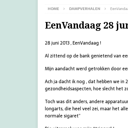
HOME
DAMPVERHALEN
EenVandaa
EenVandaag 28 ju
28 juni 2013 , EenVandaag !
Al zittend op de bank genietend van een
Mijn aandacht werd getrokken door een
Ach ja dacht ik nog , dat hebben we in
gezondheidsaspecten, hoe slecht het zou
Toch was dit anders, andere apparatuur
longarts, die heel veel zei, maar het al
normale sigaret”