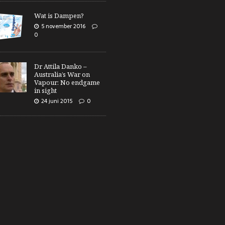
Wat is Dampen?
5 november 2016
0
Dr Attila Danko –
Australia’s War on
Vapour: No endgame
in sight
24 juni 2015
0