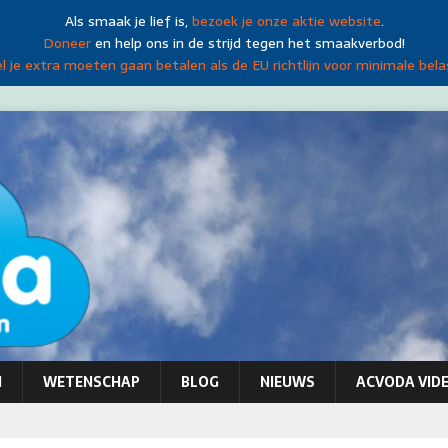
Als smaak je lief is,
bezoek je onze aktie website
.
Doneer
en help ons in de strijd tegen het smaakverbod!
 je extra moeten gaan betalen als de EU richtlijn voor minimale bela
N
WETENSCHAP
BLOG
NIEUWS
ACVODA VIDE