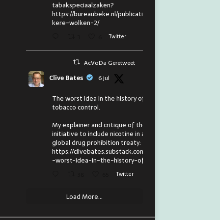
tabakspeciaalzaken?
https://bureaubeke.nl/publicaties/don
kere-wolken-2/
3
6
Twitter
AcVoDa Geretweet
Clive Bates
6 jul
The worst idea in the history of
tobacco control.
My explainer and critique of the
initiative to include nicotine in a
global drug prohibition treaty:
https://clivebates.substack.com/p/the
-worst-idea-in-the-history-of
38
65
Twitter
Load More...