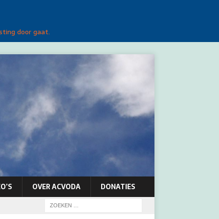
sting door gaat.
O’S
OVER ACVODA
DONATIES