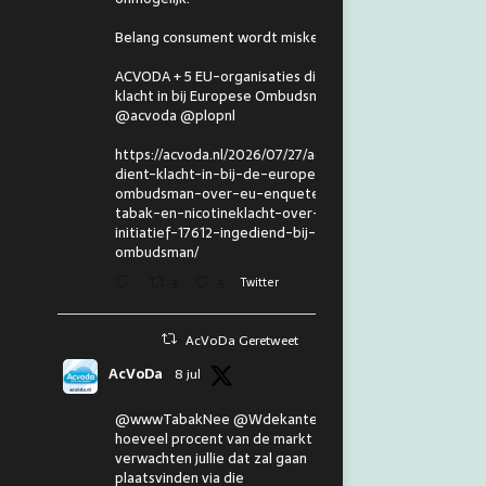
Belang consument wordt miskend.
ACVODA + 5 EU-organisaties dienen
klacht in bij Europese Ombudsman.
@acvoda @plopnl
https://acvoda.nl/2026/07/27/acvoda-
dient-klacht-in-bij-de-europese-
ombudsman-over-eu-enquete-
tabak-en-nicotineklacht-over-eu-
initiatief-17612-ingediend-bij-de-
ombudsman/
3
5
Twitter
AcVoDa Geretweet
AcVoDa
8 jul
@wwwTabakNee @Wdekanter En
hoeveel procent van de markt
verwachten jullie dat zal gaan
plaatsvinden via die