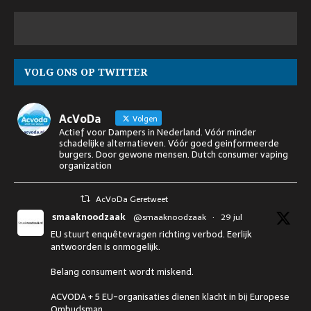
VOLG ONS OP TWITTER
AcVoDa
Volgen
Actief voor Dampers in Nederland. Vóór minder
schadelijke alternatieven. Vóór goed geinformeerde
burgers. Door gewone mensen. Dutch consumer vaping
organization
AcVoDa Geretweet
smaaknoodzaak
@smaaknoodzaak
·
29 jul
EU stuurt enquêtevragen richting verbod. Eerlijk
antwoorden is onmogelijk.
Belang consument wordt miskend.
ACVODA + 5 EU-organisaties dienen klacht in bij Europese
Ombudsman.