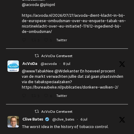
@acvoda @plopnl
https://acvoda.nl/2026/07/27/acvoda-dient-klacht-in-bij-
de-europese-ombudsman-over-eu-enquete-tabak-en-
nicotineklacht-over-eu-initiatief-17612-ingediend-bij-
de-ombudsman/
3
5
Twitter
AcVoDa Geretweet
AcVoDa
@acvoda
·
8 jul
@wwwTabakNee @Wdekanter En hoeveel procent
van de markt verwachten jullie dat zal gaan plaatsvinden
via die tabakspeciaalzaken?
https://bureaubeke.nl/publicaties/donkere-wolken-2/
3
6
Twitter
AcVoDa Geretweet
Clive Bates
@clive_bates
·
6 jul
The worst idea in the history of tobacco control.