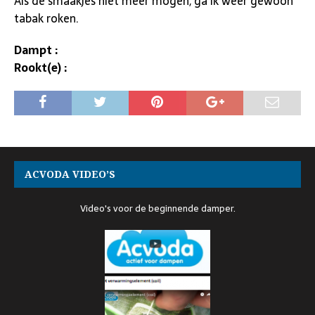
Als de smaakjes niet meer mogen, ga ik weer gewoon
tabak roken.
Dampt :
Rookt(e) :
ACVODA VIDEO’S
Video's voor de beginnende damper.