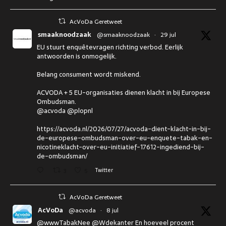
AcVoDa Geretweet
smaaknoodzaak
@smaaknoodzaak
·
29 jul
EU stuurt enquêtevragen richting verbod. Eerlijk
antwoorden is onmogelijk.
Belang consument wordt miskend.
ACVODA + 5 EU-organisaties dienen klacht in bij Europese
Ombudsman.
@acvoda @plopnl
https://acvoda.nl/2026/07/27/acvoda-dient-klacht-in-bij-
de-europese-ombudsman-over-eu-enquete-tabak-en-
nicotineklacht-over-eu-initiatief-17612-ingediend-bij-
de-ombudsman/
3
5
Twitter
AcVoDa Geretweet
AcVoDa
@acvoda
·
8 jul
@wwwTabakNee @Wdekanter En hoeveel procent