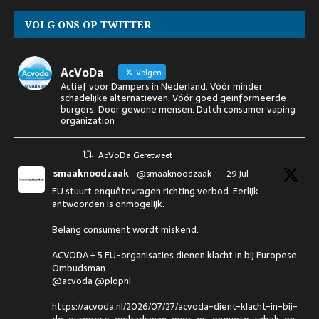
VOLG ONS OP TWITTER
AcVoDa
Volgen
Actief voor Dampers in Nederland. Vóór minder
schadelijke alternatieven. Vóór goed geinformeerde
burgers. Door gewone mensen. Dutch consumer vaping
organization
AcVoDa Geretweet
smaaknoodzaak
@smaaknoodzaak
·
29 jul
EU stuurt enquêtevragen richting verbod. Eerlijk
antwoorden is onmogelijk.
Belang consument wordt miskend.
ACVODA + 5 EU-organisaties dienen klacht in bij Europese
Ombudsman.
@acvoda @plopnl
https://acvoda.nl/2026/07/27/acvoda-dient-klacht-in-bij-