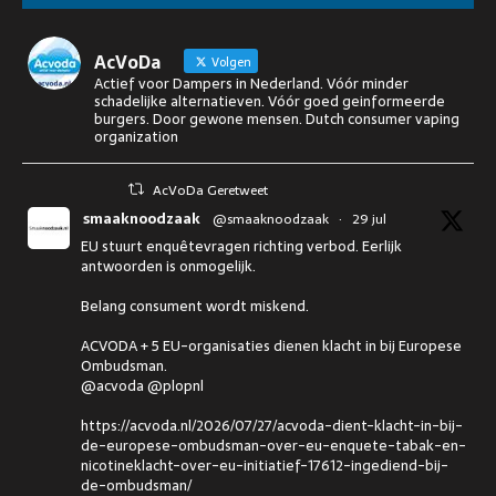
AcVoDa
Volgen
Actief voor Dampers in Nederland. Vóór minder
schadelijke alternatieven. Vóór goed geinformeerde
burgers. Door gewone mensen. Dutch consumer vaping
organization
AcVoDa Geretweet
smaaknoodzaak
@smaaknoodzaak
·
29 jul
EU stuurt enquêtevragen richting verbod. Eerlijk
antwoorden is onmogelijk.
Belang consument wordt miskend.
ACVODA + 5 EU-organisaties dienen klacht in bij Europese
Ombudsman.
@acvoda @plopnl
https://acvoda.nl/2026/07/27/acvoda-dient-klacht-in-bij-
de-europese-ombudsman-over-eu-enquete-tabak-en-
nicotineklacht-over-eu-initiatief-17612-ingediend-bij-
de-ombudsman/