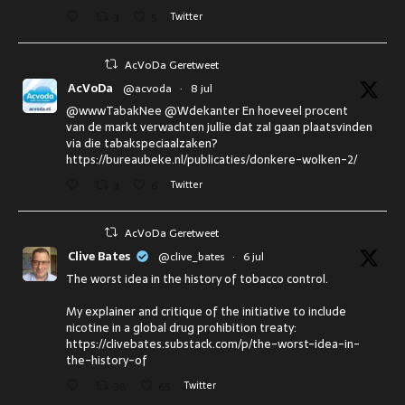
3
5
Twitter
AcVoDa Geretweet
AcVoDa
@acvoda
·
8 jul
@wwwTabakNee @Wdekanter En hoeveel procent
van de markt verwachten jullie dat zal gaan plaatsvinden
via die tabakspeciaalzaken?
https://bureaubeke.nl/publicaties/donkere-wolken-2/
3
6
Twitter
AcVoDa Geretweet
Clive Bates
@clive_bates
·
6 jul
The worst idea in the history of tobacco control.
My explainer and critique of the initiative to include
nicotine in a global drug prohibition treaty:
https://clivebates.substack.com/p/the-worst-idea-in-
the-history-of
38
65
Twitter