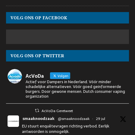
VOLG ONS OP FACEBOOK
VOLG ONS OP TWITTER
AcVoDa
Volgen
Actief voor Dampers in Nederland. Vóór minder
schadelijke alternatieven. Vóór goed geinformeerde
burgers. Door gewone mensen. Dutch consumer vaping
organization
AcVoDa Geretweet
smaaknoodzaak
@smaaknoodzaak
·
29 jul
EU stuurt enquêtevragen richting verbod. Eerlijk
antwoorden is onmogelijk.