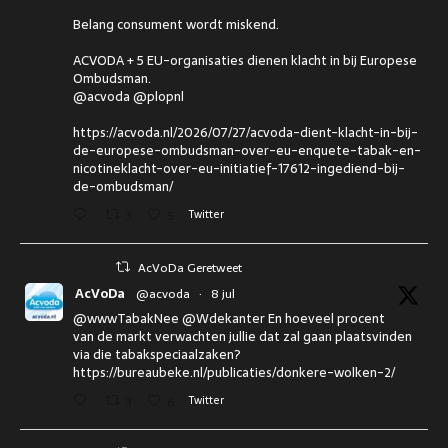
Belang consument wordt miskend.
ACVODA + 5 EU-organisaties dienen klacht in bij Europese
Ombudsman.
@acvoda @plopnl
https://acvoda.nl/2026/07/27/acvoda-dient-klacht-in-bij-
de-europese-ombudsman-over-eu-enquete-tabak-en-
nicotineklacht-over-eu-initiatief-17612-ingediend-bij-
de-ombudsman/
3
5
Twitter
AcVoDa Geretweet
AcVoDa
@acvoda
·
8 jul
@wwwTabakNee @Wdekanter En hoeveel procent
van de markt verwachten jullie dat zal gaan plaatsvinden
via die tabakspeciaalzaken?
https://bureaubeke.nl/publicaties/donkere-wolken-2/
3
6
Twitter