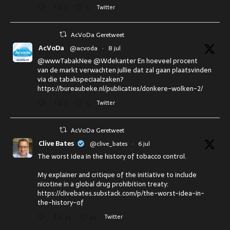
3
5
Twitter
AcVoDa Geretweet
AcVoDa
@acvoda
·
8 jul
@wwwTabakNee @Wdekanter En hoeveel procent
van de markt verwachten jullie dat zal gaan plaatsvinden
via die tabakspeciaalzaken?
https://bureaubeke.nl/publicaties/donkere-wolken-2/
3
6
Twitter
AcVoDa Geretweet
Clive Bates
@clive_bates
·
6 jul
The worst idea in the history of tobacco control.
My explainer and critique of the initiative to include
nicotine in a global drug prohibition treaty:
https://clivebates.substack.com/p/the-worst-idea-in-
the-history-of
38
65
Twitter