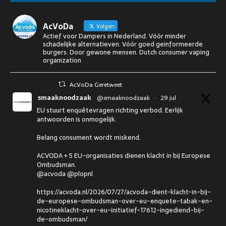
AcVoDa
Volgen
Actief voor Dampers in Nederland. Vóór minder
schadelijke alternatieven. Vóór goed geinformeerde
burgers. Door gewone mensen. Dutch consumer vaping
organization
AcVoDa Geretweet
smaaknoodzaak
@smaaknoodzaak
·
29 jul
EU stuurt enquêtevragen richting verbod. Eerlijk
antwoorden is onmogelijk.
Belang consument wordt miskend.
ACVODA + 5 EU-organisaties dienen klacht in bij Europese
Ombudsman.
@acvoda @plopnl
https://acvoda.nl/2026/07/27/acvoda-dient-klacht-in-bij-
de-europese-ombudsman-over-eu-enquete-tabak-en-
nicotineklacht-over-eu-initiatief-17612-ingediend-bij-
de-ombudsman/