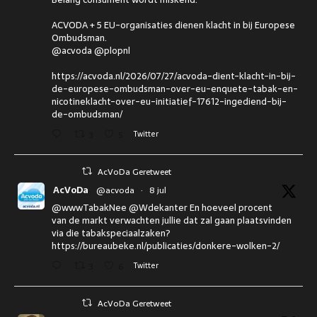
ACVODA + 5 EU-organisaties dienen klacht in bij Europese
Ombudsman.
@acvoda @plopnl
https://acvoda.nl/2026/07/27/acvoda-dient-klacht-in-bij-
de-europese-ombudsman-over-eu-enquete-tabak-en-
nicotineklacht-over-eu-initiatief-17612-ingediend-bij-
de-ombudsman/
3
5
Twitter
AcVoDa Geretweet
AcVoDa
@acvoda
·
8 jul
@wwwTabakNee @Wdekanter En hoeveel procent
van de markt verwachten jullie dat zal gaan plaatsvinden
via die tabakspeciaalzaken?
https://bureaubeke.nl/publicaties/donkere-wolken-2/
3
6
Twitter
AcVoDa Geretweet