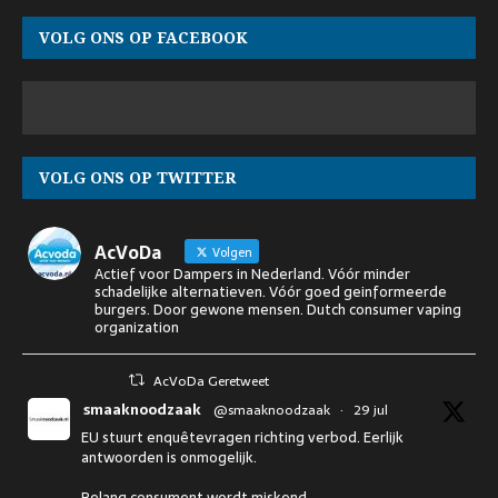
VOLG ONS OP FACEBOOK
VOLG ONS OP TWITTER
AcVoDa
Volgen
Actief voor Dampers in Nederland. Vóór minder
schadelijke alternatieven. Vóór goed geinformeerde
burgers. Door gewone mensen. Dutch consumer vaping
organization
AcVoDa Geretweet
smaaknoodzaak
@smaaknoodzaak
·
29 jul
EU stuurt enquêtevragen richting verbod. Eerlijk
antwoorden is onmogelijk.
Belang consument wordt miskend.