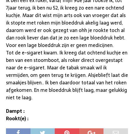
Ik ben een ex roker, vanaf mijn 9de jaar rookte ik, tot
7jaar terug, ik ben nu 52, ik kreeg zo een nare ochtend
kuchje. Maar dit wist mijn arts ook van vroeger dat als
ik stopte met roken mijn bloeddruk akelig laag werd,
daarom werd er ook gezegt van ohh je rookte toch al
dan rook liever dan dat je zo een lage bloeddruk hebt.
Voor een lage bloeddruk zijn er geen medicijnen.
Tot de e-sigaret kwam. Ik kreeg dat ochtend kuchje en
ben van een stoomboot, als roker direct overgestapt
naar de e-sigaret. Maar de tabak smaak wil ik
vermijden, om geen terug te krijgen. Alsjeblieft laat die
smaakjes blijven.. Ik ben daardoor totaal van het roken
afgekomen. En me bloeddruk blijft laag, maar gelukkig
niet te laag.
Dampt :
Rookt(e) :