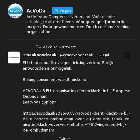
AcVoDa
Volgen
Actief voor Dampers in Nederland. Vóór minder
schadelijke alternatieven. Vóór goed geinformeerde
burgers. Door gewone mensen. Dutch consumer vaping
organization
AcVoDa Geretweet
smaaknoodzaak
@smaaknoodzaak
·
29 jul
EU stuurt enquêtevragen richting verbod. Eerlijk
antwoorden is onmogelijk.
Belang consument wordt miskend.
ACVODA + 5 EU-organisaties dienen klacht in bij Europese
Ombudsman.
@acvoda @plopnl
https://acvoda.nl/2026/07/27/acvoda-dient-klacht-in-bij-
de-europese-ombudsman-over-eu-enquete-tabak-en-
nicotineklacht-over-eu-initiatief-17612-ingediend-bij-
de-ombudsman/
3
5
Twitter