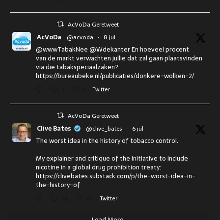
AcVoDa Geretweet
AcVoDa
@acvoda
·
8 jul
@wwwTabakNee @Wdekanter En hoeveel procent
van de markt verwachten jullie dat zal gaan plaatsvinden
via die tabakspeciaalzaken?
https://bureaubeke.nl/publicaties/donkere-wolken-2/
3
6
Twitter
AcVoDa Geretweet
Clive Bates
@clive_bates
·
6 jul
The worst idea in the history of tobacco control.
My explainer and critique of the initiative to include
nicotine in a global drug prohibition treaty:
https://clivebates.substack.com/p/the-worst-idea-in-
the-history-of
38
65
Twitter
Load More...