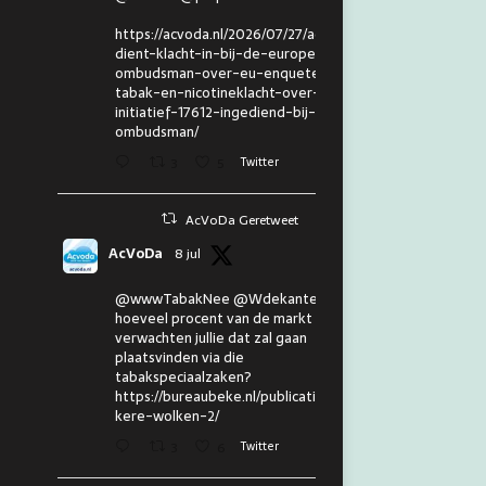
https://acvoda.nl/2026/07/27/acvoda-
dient-klacht-in-bij-de-europese-
ombudsman-over-eu-enquete-
tabak-en-nicotineklacht-over-eu-
initiatief-17612-ingediend-bij-de-
ombudsman/
3
5
Twitter
AcVoDa Geretweet
AcVoDa
8 jul
@wwwTabakNee @Wdekanter En
hoeveel procent van de markt
verwachten jullie dat zal gaan
plaatsvinden via die
tabakspeciaalzaken?
https://bureaubeke.nl/publicaties/don
kere-wolken-2/
3
6
Twitter