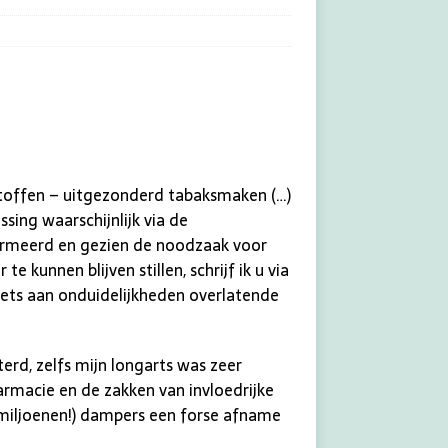
stoffen – uitgezonderd tabaksmaken (…)
ssing waarschijnlijk via de
ormeerd en gezien de noodzaak voor
unnen blijven stillen, schrijf ik u via
iets aan onduidelijkheden overlatende
terd, zelfs mijn longarts was zeer
armacie en de zakken van invloedrijke
d miljoenen!) dampers een forse afname