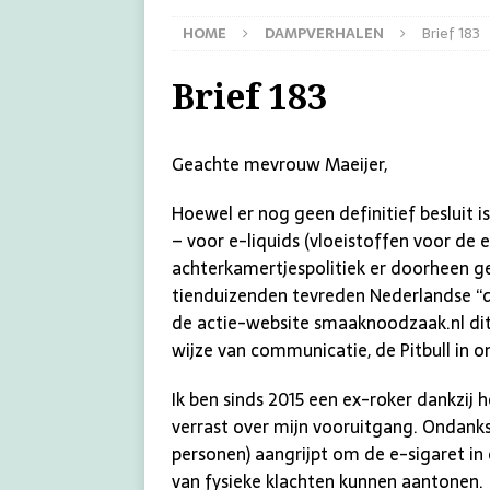
HOME
DAMPVERHALEN
Brief 183
Brief 183
Geachte mevrouw Maeijer,
Hoewel er nog geen definitief besluit
– voor e-liquids (vloeistoffen voor de el
achterkamertjespolitiek er doorheen g
tienduizenden tevreden Nederlandse “da
de actie-website smaaknoodzaak.nl dit
wijze van communicatie, de Pitbull in o
Ik ben sinds 2015 een ex-roker dankzij h
verrast over mijn vooruitgang. Ondanks 
personen) aangrijpt om de e-sigaret in 
van fysieke klachten kunnen aantonen.