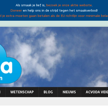
Als smaak je lief is,
bezoek je onze aktie website
.
Doneer
en help ons in de strijd tegen het smaakverbod!
 je extra moeten gaan betalen als de EU richtlijn voor minimale bela
N
WETENSCHAP
BLOG
NIEUWS
ACVODA VIDE