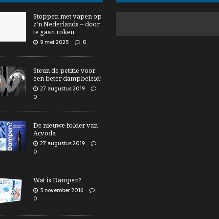
Stoppen met vapen op
z’n Nederlands – door
te gaan roken
9 mei 2025
0
Steun de petitie voor
een beter dampbeleid!
27 augustus 2019
0
De nieuwe folder van
Acvoda
27 augustus 2019
0
Wat is Dampen?
5 november 2016
0