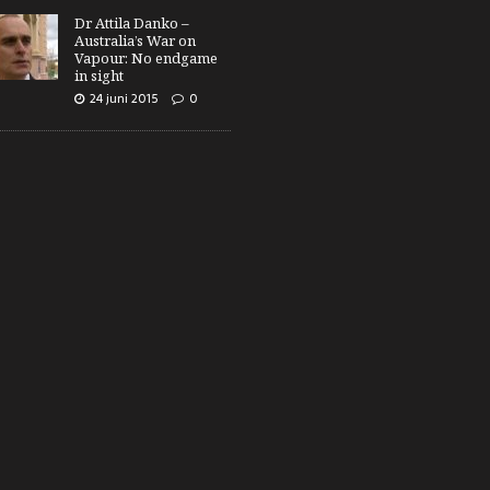
Dr Attila Danko –
Australia’s War on
Vapour: No endgame
in sight
24 juni 2015
0