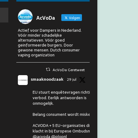
AcVoDa
Volgen
Actief voor Dampers in Nederland.
Vóór minder schadelijke
alternatieven. Vóór goed
geinformeerde burgers. Door
gewone mensen. Dutch consumer
vaping organization
AcVoDa Geretweet
smaaknoodzaak
29 jul
EU stuurt enquêtevragen richting
verbod. Eerlijk antwoorden is
onmogelijk.
Belang consument wordt miskend.
ACVODA + 5 EU-organisaties dienen
klacht in bij Europese Ombudsman.
@acvoda @plopnl