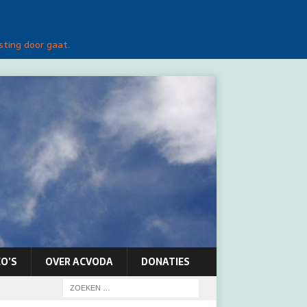
sting door gaat.
O’S
OVER ACVODA
DONATIES