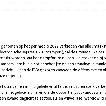
 is genomen op het per medio 2022 verbieden van alle smaak
ectronische sigaret a.k.a. “damper”), zal de uiteindelijke besli
edrukt worden. Via het dampforum.nu ben ik hierover geïnf
mpers” om hun nicotinebehoefte op een smaakvolle manier te k
 bericht. Ik heb de PVV gekozen vanwege de offensieve en n
nze regering.
et dampen en mijn algehele vitaliteit is sindsdien sterk verbe
alle mogelijke manieren die de oppositie (tabaksindustrie, f
een kwaad daglicht te zetten, zullen vrijwel alle (wereldwij