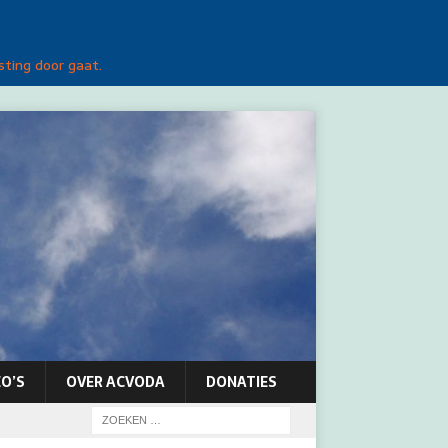
sting door gaat.
O’S
OVER ACVODA
DONATIES