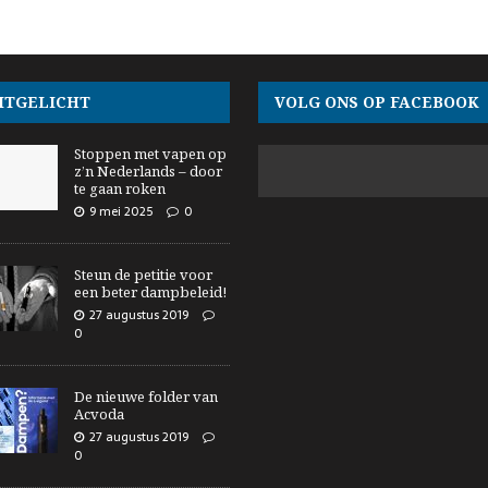
ITGELICHT
VOLG ONS OP FACEBOOK
Stoppen met vapen op
z’n Nederlands – door
te gaan roken
9 mei 2025
0
Steun de petitie voor
een beter dampbeleid!
27 augustus 2019
0
De nieuwe folder van
Acvoda
27 augustus 2019
0