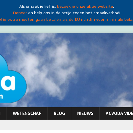
Als smaak je lief is,
bezoek je onze aktie website
.
Doneer
en help ons in de strijd tegen het smaakverbod!
 je extra moeten gaan betalen als de EU richtlijn voor minimale bela
N
WETENSCHAP
BLOG
NIEUWS
ACVODA VIDE