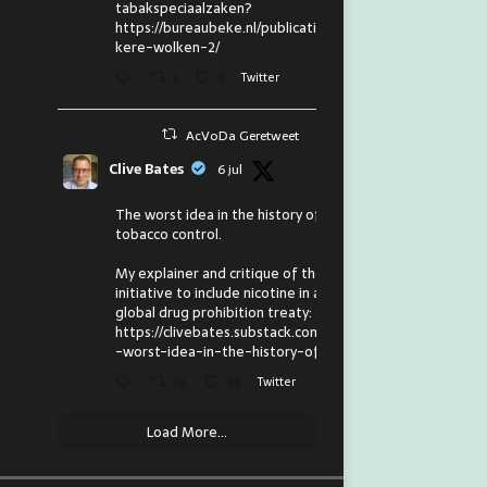
tabakspeciaalzaken?
https://bureaubeke.nl/publicaties/don
kere-wolken-2/
3
6
Twitter
AcVoDa Geretweet
Clive Bates
6 jul
The worst idea in the history of
tobacco control.
My explainer and critique of the
initiative to include nicotine in a
global drug prohibition treaty:
https://clivebates.substack.com/p/the
-worst-idea-in-the-history-of
38
65
Twitter
Load More...