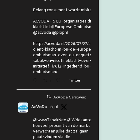
Belang consument wordt miskend.
ACVODA + 5 EU-organisaties dienen
klacht in bij Europese Ombudsman.
@acvoda @plopnl
https://acvoda.nl/2026/07/27/acvoda-
dient-klacht-in-bij-de-europese-
ombudsman-over-eu-enquete-
tabak-en-nicotineklacht-over-eu-
initiatief-17612-ingediend-bij-de-
ombudsman/
3
5
Twitter
AcVoDa Geretweet
AcVoDa
8 jul
@wwwTabakNee @Wdekanter En
hoeveel procent van de markt
verwachten jullie dat zal gaan
plaatsvinden via die