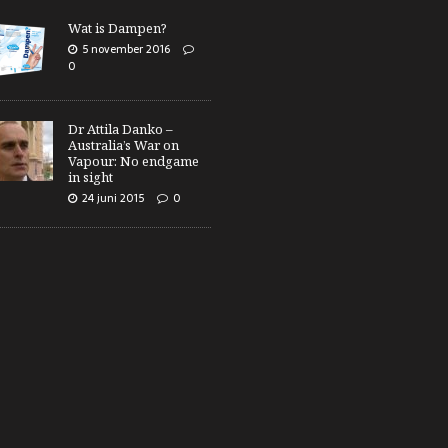
Wat is Dampen?
5 november 2016
0
Dr Attila Danko –
Australia’s War on
Vapour: No endgame
in sight
24 juni 2015
0