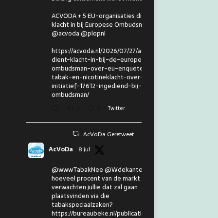
ACVODA + 5 EU-organisaties dienen
klacht in bij Europese Ombudsman.
@acvoda @plopnl
https://acvoda.nl/2026/07/27/acvoda-
dient-klacht-in-bij-de-europese-
ombudsman-over-eu-enquete-
tabak-en-nicotineklacht-over-eu-
initiatief-17612-ingediend-bij-de-
ombudsman/
3
5
Twitter
AcVoDa Geretweet
AcVoDa
8 jul
@wwwTabakNee @Wdekanter En
hoeveel procent van de markt
verwachten jullie dat zal gaan
plaatsvinden via die
tabakspeciaalzaken?
https://bureaubeke.nl/publicaties/don