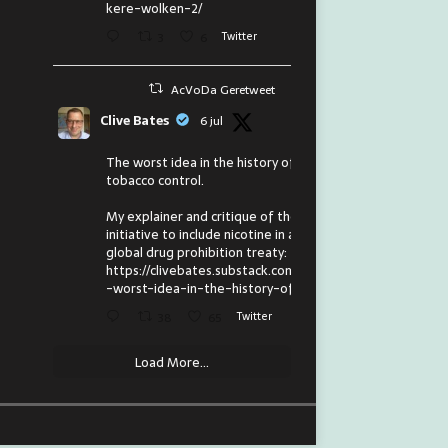
kere-wolken-2/
3
6
Twitter
AcVoDa Geretweet
Clive Bates
6 jul
The worst idea in the history of
tobacco control.
My explainer and critique of the
initiative to include nicotine in a
global drug prohibition treaty:
https://clivebates.substack.com/p/the
-worst-idea-in-the-history-of
38
65
Twitter
Load More...