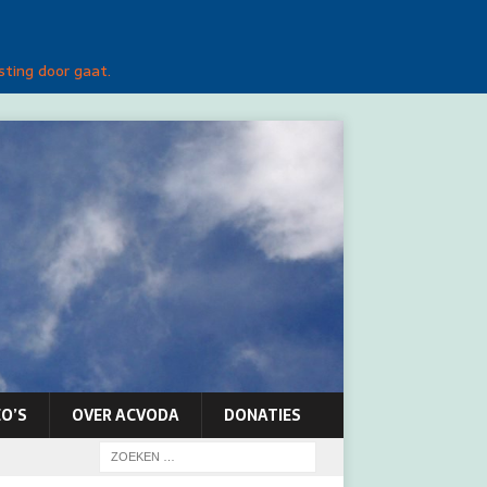
sting door gaat.
O’S
OVER ACVODA
DONATIES