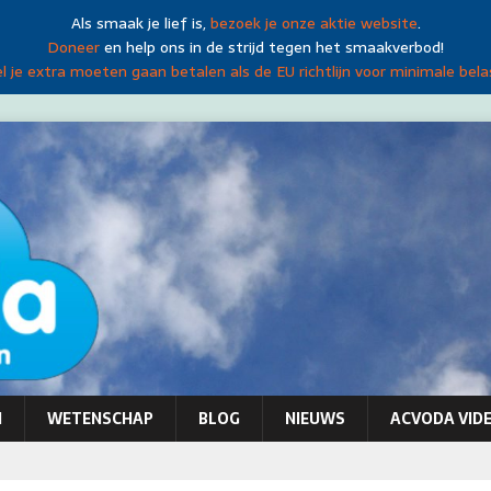
Als smaak je lief is,
bezoek je onze aktie website
.
Doneer
en help ons in de strijd tegen het smaakverbod!
 je extra moeten gaan betalen als de EU richtlijn voor minimale bela
N
WETENSCHAP
BLOG
NIEUWS
ACVODA VIDE