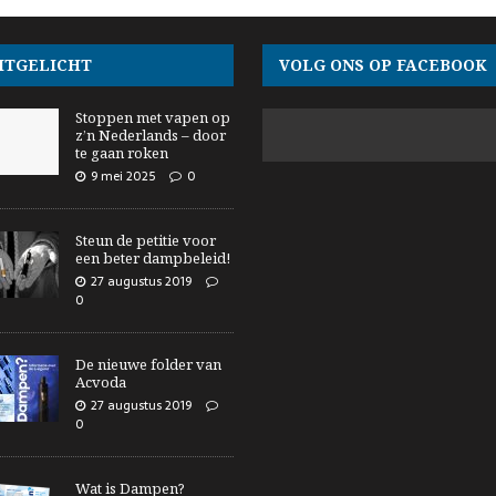
ITGELICHT
VOLG ONS OP FACEBOOK
Stoppen met vapen op
z’n Nederlands – door
te gaan roken
9 mei 2025
0
Steun de petitie voor
een beter dampbeleid!
27 augustus 2019
0
De nieuwe folder van
Acvoda
27 augustus 2019
0
Wat is Dampen?