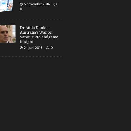
5 november 2016
0
Dr Attila Danko –
Australia’s War on
Vapour: No endgame
in sight
24 juni 2015
0