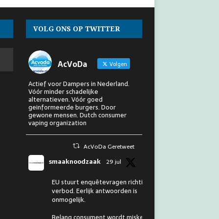
VOLG ONS OP TWITTER
AcVoDa
Volgen
Actief voor Dampers in Nederland.
Vóór minder schadelijke
alternatieven. Vóór goed
geinformeerde burgers. Door
gewone mensen. Dutch consumer
vaping organization
AcVoDa Geretweet
smaaknoodzaak
29 jul
EU stuurt enquêtevragen richting
verbod. Eerlijk antwoorden is
onmogelijk.
Belang consument wordt miskend.