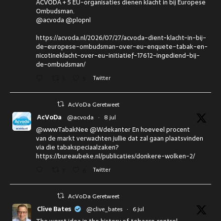
ACVODA + 5 EU-organisaties dienen klacht in bij Europese
Ombudsman.
@acvoda @plopnl
https://acvoda.nl/2026/07/27/acvoda-dient-klacht-in-bij-
de-europese-ombudsman-over-eu-enquete-tabak-en-
nicotineklacht-over-eu-initiatief-17612-ingediend-bij-
de-ombudsman/
3
5
Twitter
AcVoDa Geretweet
AcVoDa
@acvoda
·
8 jul
@wwwTabakNee @Wdekanter En hoeveel procent
van de markt verwachten jullie dat zal gaan plaatsvinden
via die tabakspeciaalzaken?
https://bureaubeke.nl/publicaties/donkere-wolken-2/
3
6
Twitter
AcVoDa Geretweet
Clive Bates
@clive_bates
·
6 jul