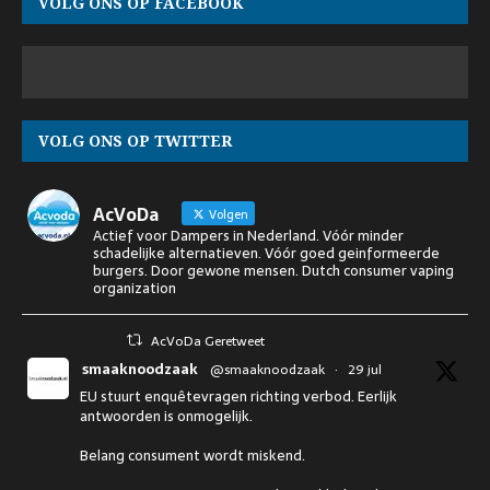
VOLG ONS OP FACEBOOK
VOLG ONS OP TWITTER
AcVoDa
Volgen
Actief voor Dampers in Nederland. Vóór minder
schadelijke alternatieven. Vóór goed geinformeerde
burgers. Door gewone mensen. Dutch consumer vaping
organization
AcVoDa Geretweet
smaaknoodzaak
@smaaknoodzaak
·
29 jul
EU stuurt enquêtevragen richting verbod. Eerlijk
antwoorden is onmogelijk.
Belang consument wordt miskend.